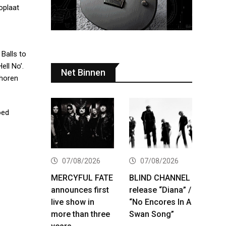
oplaat
Balls to
ell No’.
Net Binnen
 horen
oed
07/08/2026
07/08/2026
MERCYFUL FATE
BLIND CHANNEL
announces first
release “Diana” /
live show in
“No Encores In A
more than three
Swan Song”