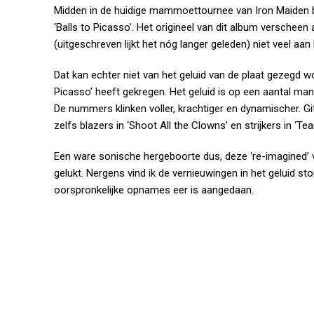
Midden in de huidige mammoettournee van Iron Maiden br
‘Balls to Picasso’. Het origineel van dit album verscheen
(uitgeschreven lijkt het nóg langer geleden) niet veel aa
Dat kan echter niet van het geluid van de plaat gezegd w
Picasso’ heeft gekregen. Het geluid is op een aantal man
De nummers klinken voller, krachtiger en dynamischer. Gi
zelfs blazers in ‘Shoot All the Clowns’ en strijkers in ‘Te
Een ware sonische hergeboorte dus, deze ‘re-imagined’ v
gelukt. Nergens vind ik de vernieuwingen in het geluid st
oorspronkelijke opnames eer is aangedaan.