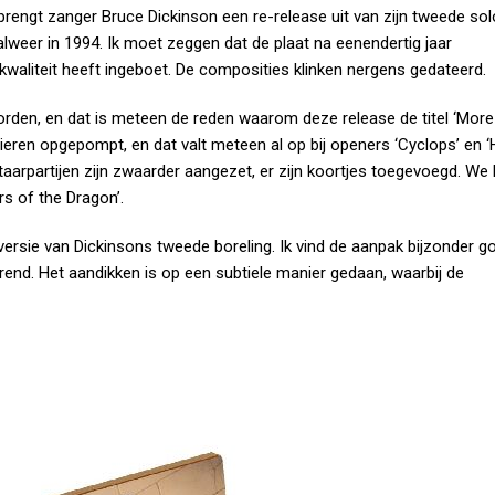
engt zanger Bruce Dickinson een re-release uit van zijn tweede sol
 alweer in 1994. Ik moet zeggen dat de plaat na eenendertig jaar
n kwaliteit heeft ingeboet. De composities klinken nergens gedateerd.
orden, en dat is meteen de reden waarom deze release de titel ‘More 
ieren opgepompt, en dat valt meteen al op bij openers ‘Cyclops’ en ‘H
taarpartijen zijn zwaarder aangezet, er zijn koortjes toegevoegd. We
ars of the Dragon’.
ersie van Dickinsons tweede boreling. Ik vind de aanpak bijzonder g
orend. Het aandikken is op een subtiele manier gedaan, waarbij de