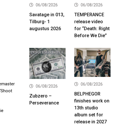
06/08/2026
06/08/2026
Savatage in 013,
TEMPERANCE
Tilburg- 1
release video
augustus 2026
for “Death: Right
Before We Die”
remaster
06/08/2026
06/08/2026
 ‘Shoot
BELPHEGOR
Zubzero –
finishes work on
Perseverance
13th studio
ie
album set for
release in 2027