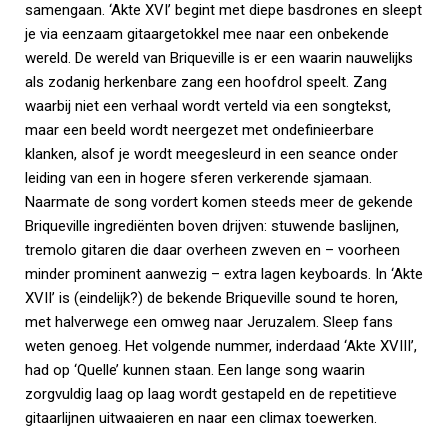
samengaan. ‘Akte XVI’ begint met diepe basdrones en sleept
je via eenzaam gitaargetokkel mee naar een onbekende
wereld. De wereld van Briqueville is er een waarin nauwelijks
als zodanig herkenbare zang een hoofdrol speelt. Zang
waarbij niet een verhaal wordt verteld via een songtekst,
maar een beeld wordt neergezet met ondefinieerbare
klanken, alsof je wordt meegesleurd in een seance onder
leiding van een in hogere sferen verkerende sjamaan.
Naarmate de song vordert komen steeds meer de gekende
Briqueville ingrediënten boven drijven: stuwende baslijnen,
tremolo gitaren die daar overheen zweven en – voorheen
minder prominent aanwezig – extra lagen keyboards. In ‘Akte
XVII’ is (eindelijk?) de bekende Briqueville sound te horen,
met halverwege een omweg naar Jeruzalem. Sleep fans
weten genoeg. Het volgende nummer, inderdaad ‘Akte XVIII’,
had op ‘Quelle’ kunnen staan. Een lange song waarin
zorgvuldig laag op laag wordt gestapeld en de repetitieve
gitaarlijnen uitwaaieren en naar een climax toewerken.