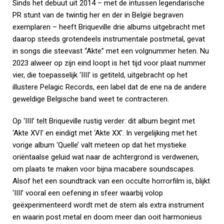
Sinds het debuut uit 2014 – met de intussen legendarische
PR stunt van de twintig her en der in België begraven
exemplaren – heeft Briqueville drie albums uitgebracht met
daarop steeds grotendeels instrumentale postmetal, gevat
in songs die steevast “Akte” met een volgnummer heten. Nu
2023 alweer op zijn eind loopt is het tijd voor plaat nummer
vier, die toepasselijk ‘IIII’ is getiteld, uitgebracht op het
illustere Pelagic Records, een label dat de ene na de andere
geweldige Belgische band weet te contracteren.
Op ‘IIII’ telt Briqueville rustig verder: dit album begint met
‘Akte XVI’ en eindigt met ‘Akte XX’. In vergelijking met het
vorige album ‘Quelle’ valt meteen op dat het mystieke
oriëntaalse geluid wat naar de achtergrond is verdwenen,
om plaats te maken voor bijna macabere soundscapes.
Alsof het een soundtrack van een occulte horrorfilm is, blijkt
‘IIII’ vooral een oefening in sfeer waarbij volop
geëxperimenteerd wordt met de stem als extra instrument
en waarin post metal en doom meer dan ooit harmonieus