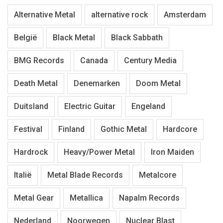
Alternative Metal
alternative rock
Amsterdam
België
Black Metal
Black Sabbath
BMG Records
Canada
Century Media
Death Metal
Denemarken
Doom Metal
Duitsland
Electric Guitar
Engeland
Festival
Finland
Gothic Metal
Hardcore
Hardrock
Heavy/Power Metal
Iron Maiden
Italië
Metal Blade Records
Metalcore
Metal Gear
Metallica
Napalm Records
Nederland
Noorwegen
Nuclear Blast