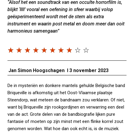
“Alsof het een soundtrack van een occulte horrorfilm is,
blijkt ‘IIII’ vooral een oefening in sfeer waarbij volop
geëxperimenteerd wordt met de stem als extra
instrument en waarin post metal en doom meer dan ooit
harmonieus samengaan”
☆
☆
☆
☆
☆
☆
☆
☆
☆
☆
Jan Simon Hoogschagen I 3 november 2023
De in mysteriën en donkere mantels gehulde Belgische band
Briqueville is afkomstig uit het Oost-Vlaamse plaatsje
Steendorp, wat meteen de bandnaam zou verklaren. Of niet,
want bij Briqueville zijn rookgordijnen en verwarring een deel
van de act. Grote delen van de bandbiografie lijken pure
fantasie of moeten op zijn minst met een flinke korrel zout
genomen worden. Wat hoe dan ook echt is, is de muziek.