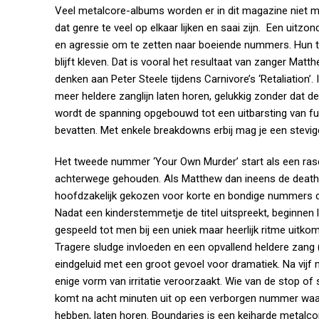
Veel metalcore-albums worden er in dit magazine niet me
dat genre te veel op elkaar lijken en saai zijn. Een uitz
en agressie om te zetten naar boeiende nummers. Hun twe
blijft kleven. Dat is vooral het resultaat van zanger Mat
denken aan Peter Steele tijdens Carnivore’s ‘Retaliation’.
meer heldere zanglijn laten horen, gelukkig zonder dat de 
wordt de spanning opgebouwd tot een uitbarsting van fur
bevatten. Met enkele breakdowns erbij mag je een stevi
Het tweede nummer ‘Your Own Murder’ start als een rase
achterwege gehouden. Als Matthew dan ineens de deathcor
hoofdzakelijk gekozen voor korte en bondige nummers die
Nadat een kinderstemmetje de titel uitspreekt, beginnen
gespeeld tot men bij een uniek maar heerlijk ritme uitkom
Tragere sludge invloeden en een opvallend heldere zang 
eindgeluid met een groot gevoel voor dramatiek. Na vijf
enige vorm van irritatie veroorzaakt. Wie van de stop of
komt na acht minuten uit op een verborgen nummer waar
hebben, laten horen.
Boundaries is een keiharde metalco