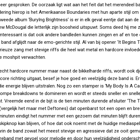
er gesproken. De oorzaak ligt wat aan het feit dat het merendeel b
ondering hierop is het Amerikaanse Boundaries met hun aparte stijl om 
ede album ‘BuryIng Brightness’ is er in elk geval eentje dat aan de
thew McDougal die letterlijk zijn boosheid uitspuwt. Soms deed hij me 
Interessant is dat ook andere bandleden kunnen zingen en af en toe 
band afglijdt naar de emo-gerichte stijl. Al van bij opener ‘It Begins 
ieuze zang met stevige riffs die heel wat metal en hardcore invloed
ge moshpit verwachten.
cht hardcore nummer maar naast de bikkelharde riffs, wordt ook dje
e richting uitgaat, besef je hoe goed en veelzijdig deze band is. E
 energie blijven uitstralen. Nog zo een stamper is ‘My Body Is A Ca
 lompe breakdowns te domineren en wordt er steeds sneller en snell
t. Vreemde eend in de bijt is de tien minuten durende afsluiter ‘The T
(vergelijk het maar met Deftones) dat openbarst tot een open en br
 minuten eindigt het nummer met een gezoem dat minuten blijft dure
 skipknop kan blijven, of hoe dat ook noemt met de huidige mediaspel
in de band zowat het meest stevige en agressieve dat ze ooit gem
reband met gevoel voor melodie en door hun veelzijdigheid ondersc