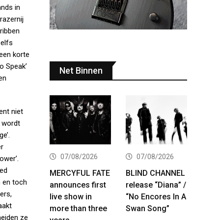
ands in
razernij
 ribben
zelfs
een korte
To Speak’
Net Binnen
en
nt niet
r wordt
ge’.
er
07/08/2026
07/08/2026
ower’.
eed
MERCYFUL FATE
BLIND CHANNEL
n en toch
announces first
release “Diana” /
ers,
live show in
“No Encores In A
aakt
more than three
Swan Song”
heiden ze