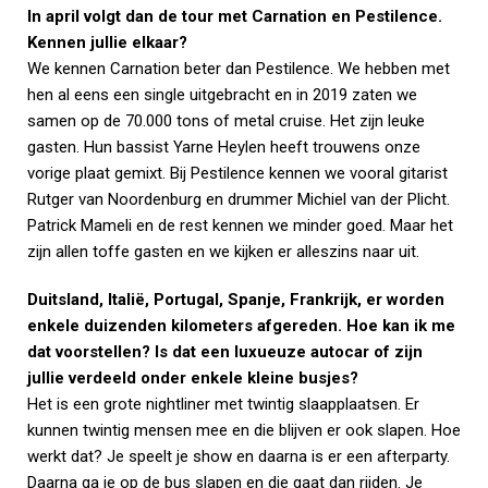
In april volgt dan de tour met Carnation en Pestilence.
Kennen jullie elkaar?
We kennen Carnation beter dan Pestilence. We hebben met
hen al eens een single uitgebracht en in 2019 zaten we
samen op de 70.000 tons of metal cruise. Het zijn leuke
gasten. Hun bassist Yarne Heylen heeft trouwens onze
vorige plaat gemixt. Bij Pestilence kennen we vooral gitarist
Rutger van Noordenburg en drummer Michiel van der Plicht.
Patrick Mameli en de rest kennen we minder goed. Maar het
zijn allen toffe gasten en we kijken er alleszins naar uit.
Duitsland, Italië, Portugal, Spanje, Frankrijk, er worden
enkele duizenden kilometers afgereden. Hoe kan ik me
dat voorstellen? Is dat een luxueuze autocar of zijn
jullie verdeeld onder enkele kleine busjes?
Het is een grote nightliner met twintig slaapplaatsen. Er
kunnen twintig mensen mee en die blijven er ook slapen. Hoe
werkt dat? Je speelt je show en daarna is er een afterparty.
Daarna ga je op de bus slapen en die gaat dan rijden. Je