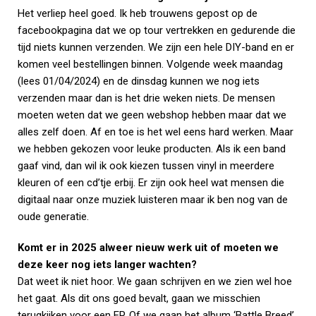
Het verliep heel goed. Ik heb trouwens gepost op de
facebookpagina dat we op tour vertrekken en gedurende die
tijd niets kunnen verzenden. We zijn een hele DIY-band en er
komen veel bestellingen binnen. Volgende week maandag
(lees 01/04/2024) en de dinsdag kunnen we nog iets
verzenden maar dan is het drie weken niets. De mensen
moeten weten dat we geen webshop hebben maar dat we
alles zelf doen. Af en toe is het wel eens hard werken. Maar
we hebben gekozen voor leuke producten. Als ik een band
gaaf vind, dan wil ik ook kiezen tussen vinyl in meerdere
kleuren of een cd’tje erbij. Er zijn ook heel wat mensen die
digitaal naar onze muziek luisteren maar ik ben nog van de
oude generatie.
Komt er in 2025 alweer nieuw werk uit of moeten we
deze keer nog iets langer wachten?
Dat weet ik niet hoor. We gaan schrijven en we zien wel hoe
het gaat. Als dit ons goed bevalt, gaan we misschien
terugkijken voor een EP. Of we gaan het album ‘Battle Breed’