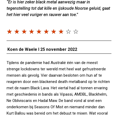
“Er is hier zeker black metal aanwezig maar in
tegenstelling tot dat kille en ijskoude Noorse geluid, gaat
het hier veel vuriger en rauwer aan toe.”
☆
☆
☆
☆
☆
☆
☆
☆
☆
☆
Koen de Waele I 25 november 2022
Tijdens de pandemie had Australië één van de meest
strenge lockdowns ter wereld met heel wat gefrustreerde
mensen als gevolg. Vier daarvan besloten om hun af te
reageren door een blackened death metalband op te richten
met de naam Black Lava. Het viertal had al tonnen ervaring
met geschiedenis in bands als Vipassi, AMDBL, Blackhelm,
Ne Obliviscaris en Hadal Maw. De band vond al snel een
onderkomen bij Seasons Of Mist en niemand minder dan
Kurt Ballou was bereid om het debuut te mixen. Wat vooral