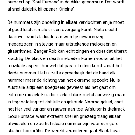
primeert op ‘Soul Furnace’ is de dikke gitaarmuur. Dat wordt
al snel duidelijk bij opener ‘Origins’.
De nummers zijn onderling in elkaar vervlochten en je moet
al goed luisteren als er een overgang komt. Niets slecht
daarover want als luisteraar word je gewoonweg
meegezogen in stevige maar uitstekende melodieën en
gitaarritmes. Zanger Rob kan echt zingen en doet dat uiterst
krachtig. De black en death invloeden komen vooral uit het
muzikale aspect, hoewel dat pas tot uiting komt vanaf het
derde nummer. Het is zelfs opmerkelijk dat de band elk
nummer meer de richting van het extreme opzoekt. Nu is
Australië altijd een boegbeeld geweest als het gaat om
extreme muziek. Er is hier zeker black metal aanwezig maar
in tegenstelling tot dat kille en ijskoude Noorse geluid, gaat
het hier veel vuriger en rauwer aan toe. Afsluiter is titeltrack
‘Soul Furnace’ waar extreem snel en griezelig traag elkaar
afwisselen en zou het ideale nummer zijn voor een gore
slasher horrorfilm. De wereld veranderen gaat Black Lava