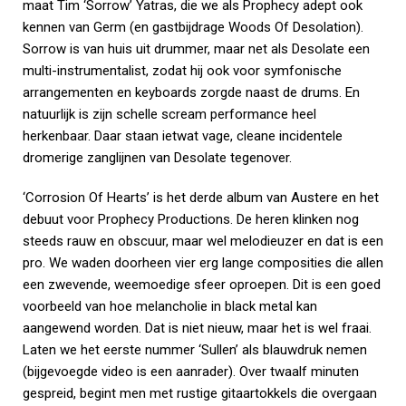
maat Tim ‘Sorrow’ Yatras, die we als Prophecy adept ook
kennen van Germ (en gastbijdrage Woods Of Desolation).
Sorrow is van huis uit drummer, maar net als Desolate een
multi-instrumentalist, zodat hij ook voor symfonische
arrangementen en keyboards zorgde naast de drums. En
natuurlijk is zijn schelle scream performance heel
herkenbaar. Daar staan ietwat vage, cleane incidentele
dromerige zanglijnen van Desolate tegenover.
‘Corrosion Of Hearts’ is het derde album van Austere en het
debuut voor Prophecy Productions. De heren klinken nog
steeds rauw en obscuur, maar wel melodieuzer en dat is een
pro. We waden doorheen vier erg lange composities die allen
een zwevende, weemoedige sfeer oproepen. Dit is een goed
voorbeeld van hoe melancholie in black metal kan
aangewend worden. Dat is niet nieuw, maar het is wel fraai.
Laten we het eerste nummer ‘Sullen’ als blauwdruk nemen
(bijgevoegde video is een aanrader). Over twaalf minuten
gespreid, begint men met rustige gitaartokkels die overgaan