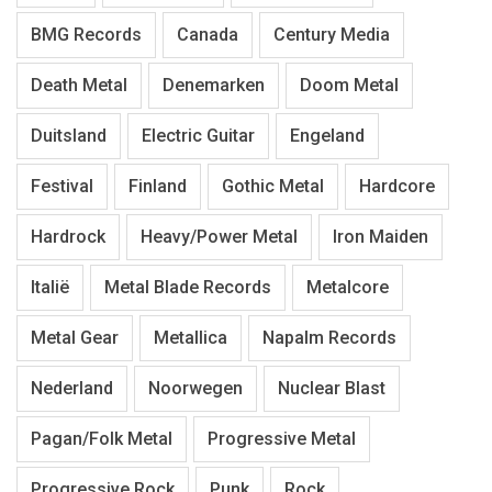
BMG Records
Canada
Century Media
Death Metal
Denemarken
Doom Metal
Duitsland
Electric Guitar
Engeland
Festival
Finland
Gothic Metal
Hardcore
Hardrock
Heavy/Power Metal
Iron Maiden
Italië
Metal Blade Records
Metalcore
Metal Gear
Metallica
Napalm Records
Nederland
Noorwegen
Nuclear Blast
Pagan/Folk Metal
Progressive Metal
Progressive Rock
Punk
Rock