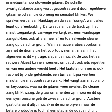
in mediumtempo stuwende gitaren. De schrille
zwartgeblakerde zang wordt gecontrasteerd door repetitieve
gitaarmelodieën die dromerig en sensitief klinken. We
spreken eerder van klanktapijten dan van ‘songs’, want alles
leunt op sfeerbuilding. De tweede en derde track zijn het
minst toegankelijk, vanwege werkelijk extreem wanhopige
zangstukken, ook al is er heel af en toe zalvende cleane
zang op de achtergrond. Wanneer acceleraties voorkomen
zijn het de drums die het voortouw nemen, maar in het
algemeen is dit vrij trage, slepende muziek. Je zou het een
rauwere Alcest kunnen noemen, omdat dit ook iets repetitief
en van een andere wereld heeft. Het laatste nummer is ook
favoriet bij ondergetekende, een turf van bijna veertien
minuten die met contrasten werkt. Het vangt aan met piano
en keyboards, waarna de gitaren weer invallen. De cleane
zang klinkt wazig, de gitaarornamenten zijn mooi en dit op
een symfonische getinte zwevende achtergrond. Austere
gaat uiteraard altijd muziek in de niche blijven, maar de
betere productie is toch al een stap in de goede richting.