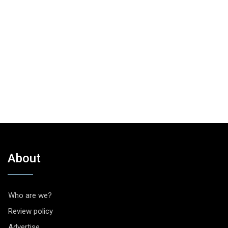
About
Who are we?
Review policy
Advertise