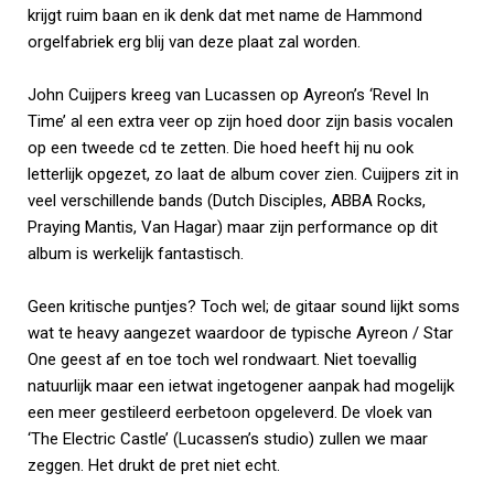
krijgt ruim baan en ik denk dat met name de Hammond
orgelfabriek erg blij van deze plaat zal worden.
John Cuijpers kreeg van Lucassen op Ayreon’s ‘Revel In
Time’ al een extra veer op zijn hoed door zijn basis vocalen
op een tweede cd te zetten. Die hoed heeft hij nu ook
letterlijk opgezet, zo laat de album cover zien. Cuijpers zit in
veel verschillende bands (Dutch Disciples, ABBA Rocks,
Praying Mantis, Van Hagar) maar zijn performance op dit
album is werkelijk fantastisch.
Geen kritische puntjes? Toch wel; de gitaar sound lijkt soms
wat te heavy aangezet waardoor de typische Ayreon / Star
One geest af en toe toch wel rondwaart. Niet toevallig
natuurlijk maar een ietwat ingetogener aanpak had mogelijk
een meer gestileerd eerbetoon opgeleverd. De vloek van
‘The Electric Castle’ (Lucassen’s studio) zullen we maar
zeggen. Het drukt de pret niet echt.