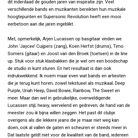
dit inderdaad de gouden jaren van inspiratie zijn. Veel
verschillende bands en muzikanten bereikten hun muzikale
hoogtepunten en Supersonic Revolution heeft een mooi
eerbetoon aan die jaren ingeblikt.
Met, opmerkelijk, Arjen Lucassen op basgitaar vinden we
John ‘Jaycee’ Cuijpers (zang), Koen Herfst (drums), Timo
Somers (gitaar) en Joost van den Broek (toetsen) in de line
up. Stuk voor stuk klasbakken die je wel om een boodschap
de studio in kunt sturen. En het resultaat is dan ook
indrukwekkend. Ik noem maar even wat bands en artiesten
die je terug kunt horen, zowel tekstueel als muzikaal; Deep
Purple, Uriah Heep, David Bowie, Rainbow, The Sweet en
meer. Maar dan wel in gebruikelijke, overweldigende
Lucassen stijl; heavy, wervelend en gedreven; de hand van de
meester zou ik bijna willen zeggen. Het past dit clubje
overigens als die lekkere jeans die je maar niet weg kan
doen, ook al vallen de gaten en scheuren er steeds meer in.
Dat laatste geldt niet voor de kwaliteit van de band, iedereen