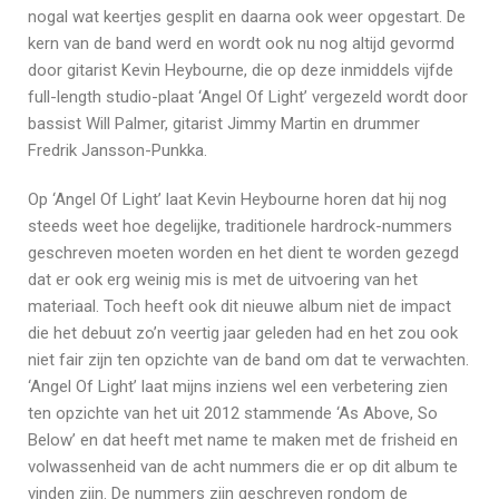
nogal wat keertjes gesplit en daarna ook weer opgestart. De
kern van de band werd en wordt ook nu nog altijd gevormd
door gitarist Kevin Heybourne, die op deze inmiddels vijfde
full-length studio-plaat ‘Angel Of Light’ vergezeld wordt door
bassist Will Palmer, gitarist Jimmy Martin en drummer
Fredrik Jansson-Punkka.
Op ‘Angel Of Light’ laat Kevin Heybourne horen dat hij nog
steeds weet hoe degelijke, traditionele hardrock-nummers
geschreven moeten worden en het dient te worden gezegd
dat er ook erg weinig mis is met de uitvoering van het
materiaal. Toch heeft ook dit nieuwe album niet de impact
die het debuut zo’n veertig jaar geleden had en het zou ook
niet fair zijn ten opzichte van de band om dat te verwachten.
‘Angel Of Light’ laat mijns inziens wel een verbetering zien
ten opzichte van het uit 2012 stammende ‘As Above, So
Below’ en dat heeft met name te maken met de frisheid en
volwassenheid van de acht nummers die er op dit album te
vinden zijn. De nummers zijn geschreven rondom de