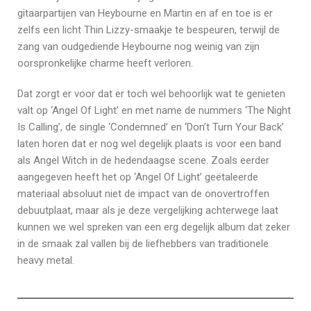
gitaarpartijen van Heybourne en Martin en af en toe is er
zelfs een licht Thin Lizzy-smaakje te bespeuren, terwijl de
zang van oudgediende Heybourne nog weinig van zijn
oorspronkelijke charme heeft verloren.
Dat zorgt er voor dat er toch wel behoorlijk wat te genieten
valt op ‘Angel Of Light’ en met name de nummers ‘The Night
Is Calling’, de single ‘Condemned’ en ‘Don’t Turn Your Back’
laten horen dat er nog wel degelijk plaats is voor een band
als Angel Witch in de hedendaagse scene. Zoals eerder
aangegeven heeft het op ‘Angel Of Light’ geëtaleerde
materiaal absoluut niet de impact van de onovertroffen
debuutplaat, maar als je deze vergelijking achterwege laat
kunnen we wel spreken van een erg degelijk album dat zeker
in de smaak zal vallen bij de liefhebbers van traditionele
heavy metal.