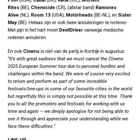
Pool
(USA),
Cabal
(DK),
Katla
(ICE),
Ancient
Rites
(BE),
Chemicide
(CR), (allstar band)
Ramones
Alive
(NL),
Room 13
(USA),
Motörheads
(BE-NL), en
Sister
May
(BE). Helaas zijn er ook twee annuleringen te noteren.
Met pijn in het hart moet
DevilDriver
vanwege medische
redenen annuleren.
En ook
Clowns
is niet van de partij in Kortrijk in augustus:
“
It’s with great sadness that we must cancel the Clowns
2025 European Summer tour due to personal hurdles and
challenges within the band. We were of course very excited
to return and perform as part of some incredible
festivals/line-ups in some of our favourite cities in the world
but regretfully this is simply not possible at this time. Thank
you to all the promoters and festivals for working with us
time and again — we deeply apologise for not being able to
see it through and appreciate your understanding while we
face these difficulties.
“