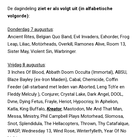
De dagindeling
ziet er als volgt uit (in alfabetische
volgorde):
Donderdag 7 augustus
:
Ancient Rites, Belgian Quo Band, Evil Invaders, Exhorder, Frog
Leap, Liliac, Motörheads, Overkill, Ramones Alive, Room 13,
Sister May, Violent Sin, Warbringer.
Vrijdag 8 augustus
:
3 Inches Of Blood, Abbath Doom Occulta (Immortal), ABSU,
Blaze Bayley (ex-Iron Maiden), Cabal, Chemicide, Coffin
Feeder (all-starband met leden van Aborted, Leng Tch’e en
Fleddy Melculy ), Conjurer, Crystal Lake, Dark Angel, DOOL,
Dvne, Dying Fetus, Frayle, Heriot, Hypocrisy, In Aphelion,
Katla, King Buffalo,
Kreator
, Mastodon, Me And That Man,
Messa, Ministry, Phil Campbell Plays Motorhead, Slomosa,
Snot, Splendidula, The Hellacopters, Thrown, Thy Catafalque,
WASP, Wednesday 13, Wind Rose, Winterfylleth, Year Of No