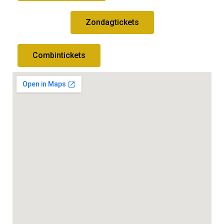
Zondagtickets
Combintickets