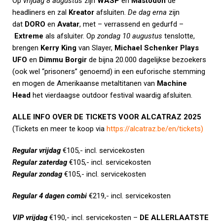
Op
vrijdag 8 augustus
zijn
WASP
en
Mastodon
de
headliners en zal
Kreator
afsluiten.
De dag erna
zijn
dat
DORO
en
Avatar
, met – verrassend en gedurfd –
Extreme
als afsluiter. Op
zondag 10 augustus
tenslotte,
brengen
Kerry King
van Slayer,
Michael Schenker Plays
UFO
en
Dimmu Borgir
de bijna 20.000 dagelijkse bezoekers
(ook wel “prisoners” genoemd) in een euforische stemming
en mogen de Amerikaanse metaltitanen van
Machine
Head
het vierdaagse outdoor festival waardig afsluiten.
ALLE INFO OVER DE TICKETS VOOR ALCATRAZ 2025
(Tickets en meer te koop via
https://alcatraz.be/en/tickets
)
Regular vrijdag
€105,- incl. servicekosten
Regular zaterdag
€105,- incl. servicekosten
Regular zondag
€105,- incl. servicekosten
Regular 4 dagen combi
€219,- incl. servicekosten
VIP vrijdag
€190,- incl. servicekosten –
DE ALLERLAATSTE