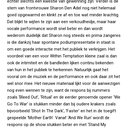
echter slechts een kwestie van gewenning zijn. Verder is de
stem van frontvrouwe Sharon Den Adel nog niet helemaal
goed opgewarmd en klinkt ze af en toe wat minder krachtig.
Dat blijkt te wijten te zijn aan een verkoudheidje, maar haar
vocale performance wordt snel beter en dan wordt
wederom duidelijk dat Sharon nog steeds en prima zangeres
is die dankzij haar spontane podiumpresentatie in staat is
om een goede interactie met het publiek te verkrijgen. Het
voordeel van een voor Within Temptation kleine zaal is dan
ook de intimiteit en de bandleden lijken continu bekenden
van hun in het publiek te herkennen. Natuurlijk gaat het
vooral om de muziek en de performance en ook daar zit het
wel snor mee. Het nieuwe materiaal lijkt voor de aanwezigen
nog even wennen te zijn, want de respons bij nummers
zoals ‘Bleed Out’, ‘Ritual’ en de eerder genoemde opener ‘We
Go To War’ is stukken minder dan bij oudere krakers zoals
bijvoorbeeld ‘Shot In The Dark’, ‘Faster’ en het in de toegift
gespeelde ‘Mother Earth’. Vanaf ‘And We Run’ wordt de
respons op de show stukken beter en met ‘Stand My