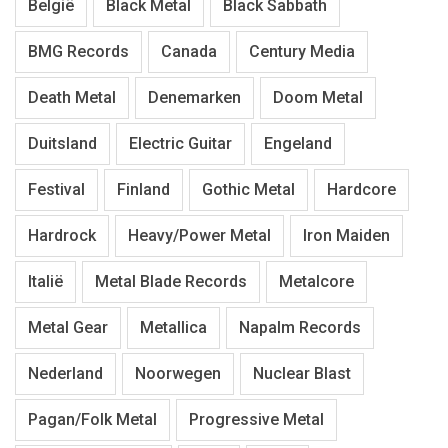
België
Black Metal
Black Sabbath
BMG Records
Canada
Century Media
Death Metal
Denemarken
Doom Metal
Duitsland
Electric Guitar
Engeland
Festival
Finland
Gothic Metal
Hardcore
Hardrock
Heavy/Power Metal
Iron Maiden
Italië
Metal Blade Records
Metalcore
Metal Gear
Metallica
Napalm Records
Nederland
Noorwegen
Nuclear Blast
Pagan/Folk Metal
Progressive Metal