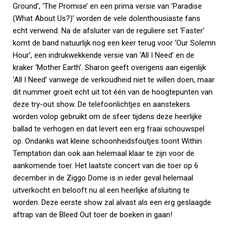
Ground’, ‘The Promise’ en een prima versie van ‘Paradise
(What About Us?)’ worden de vele dolenthousiaste fans
echt verwend. Na de afsluiter van de reguliere set ‘Faster’
komt de band natuurlijk nog een keer terug voor ‘Our Solemn
Hour’, een indrukwekkende versie van ‘All I Need’ en de
kraker ‘Mother Earth’. Sharon geeft overigens aan eigenlijk
‘All I Need’ vanwege de verkoudheid niet te willen doen, maar
dit nummer groeit echt uit tot één van de hoogtepunten van
deze try-out show. De telefoonlichtjes en aanstekers
worden volop gebruikt om de sfeer tijdens deze heerlijke
ballad te verhogen en dat levert een erg fraai schouwspel
op. Ondanks wat kleine schoonheidsfoutjes toont Within
Temptation dan ook aan helemaal klaar te zijn voor de
aankomende toer. Het laatste concert van die toer op 6
december in de Ziggo Dome is in ieder geval helemaal
uitverkocht en belooft nu al een heerlijke afsluiting te
worden. Deze eerste show zal alvast als een erg geslaagde
aftrap van de Bleed Out toer de boeken in gaan!