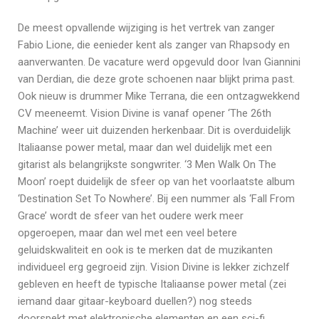
De meest opvallende wijziging is het vertrek van zanger
Fabio Lione, die eenieder kent als zanger van Rhapsody en
aanverwanten. De vacature werd opgevuld door Ivan Giannini
van Derdian, die deze grote schoenen naar blijkt prima past.
Ook nieuw is drummer Mike Terrana, die een ontzagwekkend
CV meeneemt. Vision Divine is vanaf opener ‘The 26th
Machine’ weer uit duizenden herkenbaar. Dit is overduidelijk
Italiaanse power metal, maar dan wel duidelijk met een
gitarist als belangrijkste songwriter. ‘3 Men Walk On The
Moon’ roept duidelijk de sfeer op van het voorlaatste album
‘Destination Set To Nowhere’. Bij een nummer als ‘Fall From
Grace’ wordt de sfeer van het oudere werk meer
opgeroepen, maar dan wel met een veel betere
geluidskwaliteit en ook is te merken dat de muzikanten
individueel erg gegroeid zijn. Vision Divine is lekker zichzelf
gebleven en heeft de typische Italiaanse power metal (zei
iemand daar gitaar-keyboard duellen?) nog steeds
doorspekt met elektronische elementen en een sci-fi