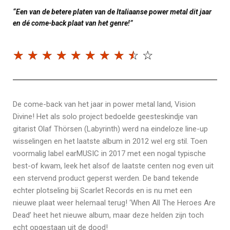
“Een van de betere platen van de Italiaanse power metal dit jaar
en dé come-back plaat van het genre!”
☆
☆
☆
☆
☆
☆
☆
☆
☆
☆
De come-back van het jaar in power metal land, Vision
Divine! Het als solo project bedoelde geesteskindje van
gitarist Olaf Thörsen (Labyrinth) werd na eindeloze line-up
wisselingen en het laatste album in 2012 wel erg stil. Toen
voormalig label earMUSIC in 2017 met een nogal typische
best-of kwam, leek het alsof de laatste centen nog even uit
een stervend product geperst werden. De band tekende
echter plotseling bij Scarlet Records en is nu met een
nieuwe plaat weer helemaal terug! ‘When All The Heroes Are
Dead’ heet het nieuwe album, maar deze helden zijn toch
echt opgestaan uit de dood!