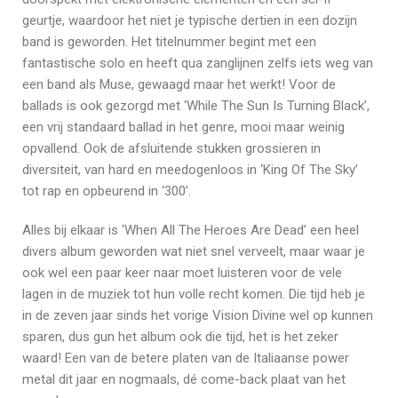
geurtje, waardoor het niet je typische dertien in een dozijn
band is geworden. Het titelnummer begint met een
fantastische solo en heeft qua zanglijnen zelfs iets weg van
een band als Muse, gewaagd maar het werkt! Voor de
ballads is ook gezorgd met ‘While The Sun Is Turning Black’,
een vrij standaard ballad in het genre, mooi maar weinig
opvallend. Ook de afsluitende stukken grossieren in
diversiteit, van hard en meedogenloos in ‘King Of The Sky’
tot rap en opbeurend in ‘300’.
Alles bij elkaar is ‘When All The Heroes Are Dead’ een heel
divers album geworden wat niet snel verveelt, maar waar je
ook wel een paar keer naar moet luisteren voor de vele
lagen in de muziek tot hun volle recht komen. Die tijd heb je
in de zeven jaar sinds het vorige Vision Divine wel op kunnen
sparen, dus gun het album ook die tijd, het is het zeker
waard! Een van de betere platen van de Italiaanse power
metal dit jaar en nogmaals, dé come-back plaat van het