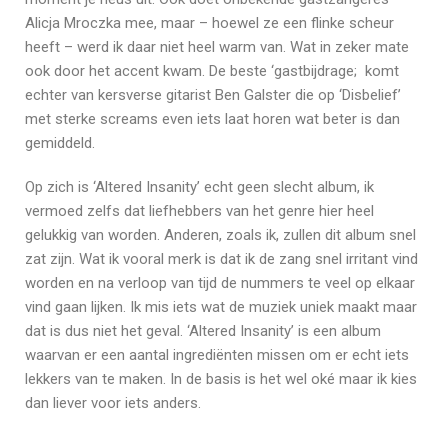
Alicja Mroczka mee, maar – hoewel ze een flinke scheur
heeft – werd ik daar niet heel warm van. Wat in zeker mate
ook door het accent kwam. De beste ‘gastbijdrage; komt
echter van kersverse gitarist Ben Galster die op ‘Disbelief’
met sterke screams even iets laat horen wat beter is dan
gemiddeld.
Op zich is ‘Altered Insanity’ echt geen slecht album, ik
vermoed zelfs dat liefhebbers van het genre hier heel
gelukkig van worden. Anderen, zoals ik, zullen dit album snel
zat zijn. Wat ik vooral merk is dat ik de zang snel irritant vind
worden en na verloop van tijd de nummers te veel op elkaar
vind gaan lijken. Ik mis iets wat de muziek uniek maakt maar
dat is dus niet het geval. ‘Altered Insanity’ is een album
waarvan er een aantal ingrediënten missen om er echt iets
lekkers van te maken. In de basis is het wel oké maar ik kies
dan liever voor iets anders.