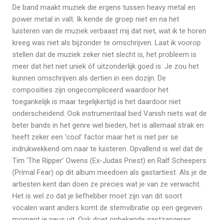
De band maakt muziek die ergens tussen heavy metal en
power metal in valt. Ik kende de groep niet en na het
luisteren van de muziek verbaast mij dat niet, wat ik te horen
kreeg was niet als bijzonder te omschrijven. Laat ik voorop
stellen dat de muziek zeker niet slecht is, het probleem is
meer dat het niet uniek óf uitzonderlijk goed is. Je zou het
kunnen omschrijven als dertien in een dozijn. De
composities zijn ongecompliceerd waardoor het
toegankelijk is maar tegelijkertijd is het daardoor niet
onderscheidend. Ook instrumentaal bied Vanish niets wat de
beter bands in het genre wel bieden, het is allemaal strak en
heeft zeker een ‘cool’ factor maar het is niet per se
indrukwekkend om naar te luisteren. Opvallend is wel dat de
Tim ‘The Ripper’ Owens (Ex-Judas Priest) en Ralf Scheepers
(Primal Fear) op dit album meedoen als gastartiest. Als je de
artiesten kent dan doen ze precies wat je van ze verwacht.
Het is wel zo dat je liefhebber moet zijn van dit soort
vocalen want anders komt de stemvibratie op een gegeven
moment je neus uit. Ook doet onbekende gastzangeres