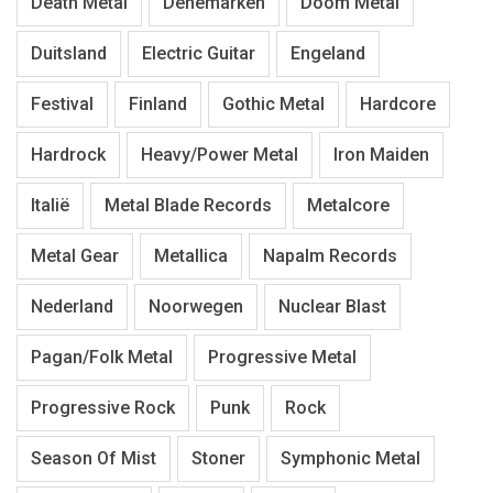
Death Metal
Denemarken
Doom Metal
Duitsland
Electric Guitar
Engeland
Festival
Finland
Gothic Metal
Hardcore
Hardrock
Heavy/Power Metal
Iron Maiden
Italië
Metal Blade Records
Metalcore
Metal Gear
Metallica
Napalm Records
Nederland
Noorwegen
Nuclear Blast
Pagan/Folk Metal
Progressive Metal
Progressive Rock
Punk
Rock
Season Of Mist
Stoner
Symphonic Metal