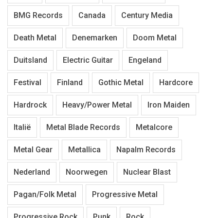
BMG Records
Canada
Century Media
Death Metal
Denemarken
Doom Metal
Duitsland
Electric Guitar
Engeland
Festival
Finland
Gothic Metal
Hardcore
Hardrock
Heavy/Power Metal
Iron Maiden
Italië
Metal Blade Records
Metalcore
Metal Gear
Metallica
Napalm Records
Nederland
Noorwegen
Nuclear Blast
Pagan/Folk Metal
Progressive Metal
Progressive Rock
Punk
Rock