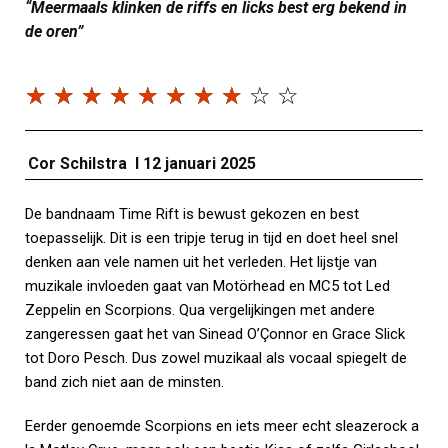
“Meermaals klinken de riffs en licks best erg bekend in
de oren”
☆
☆
☆
☆
☆
☆
☆
☆
☆
☆
Cor Schilstra I 12 januari 2025
De bandnaam Time Rift is bewust gekozen en best
toepasselijk. Dit is een tripje terug in tijd en doet heel snel
denken aan vele namen uit het verleden. Het lijstje van
muzikale invloeden gaat van Motörhead en MC5 tot Led
Zeppelin en Scorpions. Qua vergelijkingen met andere
zangeressen gaat het van Sinead O’Çonnor en Grace Slick
tot Doro Pesch. Dus zowel muzikaal als vocaal spiegelt de
band zich niet aan de minsten.
Eerder genoemde Scorpions en iets meer echt sleazerock a