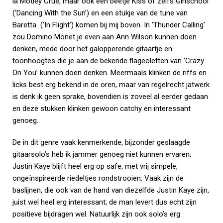
la Motley Crue, maar ook een beetje Kiss of zelfs Girlschool
(‘Dancing With the Sun’) en een stukje van de tune van
Baretta (‘In Flight’) komen bij mij boven. In ‘Thunder Calling’
zou Domino Monet je even aan Ann Wilson kunnen doen
denken, mede door het galopperende gitaartje en
toonhoogtes die je aan de bekende flageoletten van ‘Crazy
On You’ kunnen doen denken. Meermaals klinken de riffs en
licks best erg bekend in de oren, maar van regelrecht jatwerk
is denk ik geen sprake, bovendien is zoveel al eerder gedaan
en deze stukken klinken gewoon catchy en interessant
genoeg.
De in dit genre vaak kenmerkende, bijzonder geslaagde
gitaarsolo’s heb ik jammer genoeg niet kunnen ervaren;
Justin Kaye blijft heel erg op safe, met vrij simpele,
ongeïnspireerde riedeltjes rondstrooien. Vaak zijn de
baslijnen, die ook van de hand van diezelfde Justin Kaye zijn,
juist wel heel erg interessant; de man levert dus echt zijn
positieve bijdragen wel. Natuurlijk zijn ook solo’s erg