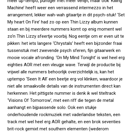
meer up-tempo, puntiger met meer venijn, maar ook ‘Killing
Machine’ heeft weer een verrassend intermezzo in het
arrangement; lekker wah-wah gitaartje in dit psych-stuk! ‘Set
My heart On Fire’ had zo op een Thin Lizzy album kunnen
staan en bij meerdere nummers komt op enig moment wel
zo’n Thin Lizzy sfeertje voorbij. Nog eentje om er even uit te
pikken: het iets langere ‘Chrystals’ heeft een bijzonder fraai
tussenstuk met zwevende psych sferen, fijn gitaarwerk en
mooie vocale afronding. ‘On My Mind Tonight’ is wel heel erg
eighties AOR met een vleugje wave. Terwijl de productie bij
vrijwel alle nummers behoorlijk overzichtelijk is, kan het
uptempo ‘Seen It All’ een beetje erg vol klinken, waardoor je
niet alle smaakvolle details van de instrumenten direct kan
herkennen. Het pittigste nummer is denk ik wel titeltrack
‘Visions Of Tomorrow’, met een riff die tegen de metal
aanhangt en bijpassende solo. Ook een stukje
onderhoudende rockmuziek met vaderlandse teksten, een
track met wel heel erg AOR gehalte, en een brok seventies
brit-rock gemixt met southern elementen (wederom