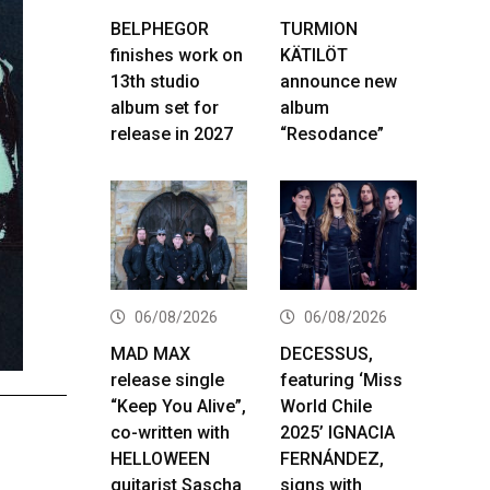
BELPHEGOR
TURMION
finishes work on
KÄTILÖT
13th studio
announce new
album set for
album
release in 2027
“Resodance”
06/08/2026
06/08/2026
MAD MAX
DECESSUS,
release single
featuring ‘Miss
“Keep You Alive”,
World Chile
co-written with
2025’ IGNACIA
HELLOWEEN
FERNÁNDEZ,
guitarist Sascha
signs with