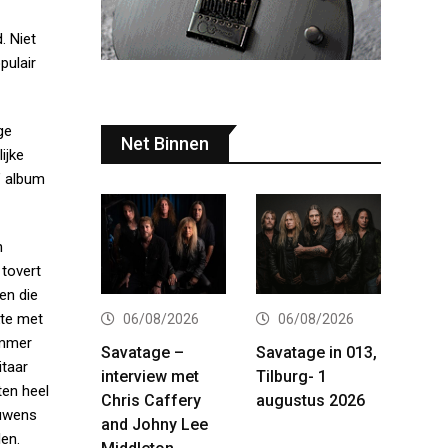
. Niet
pulair
ge
Net Binnen
ijke
’ album
n
tovert
en die
kte met
06/08/2026
06/08/2026
ummer
Savatage –
Savatage in 013,
itaar
interview met
Tilburg- 1
ten heel
Chris Caffery
augustus 2026
ouwens
and Johny Lee
en.