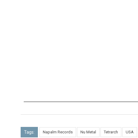
Tags:
Napalm Records
Nu Metal
Tetrarch
USA