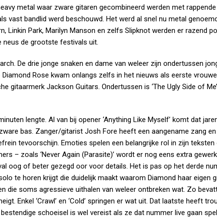
 heavy metal waar zware gitaren gecombineerd werden met rappende
g als vast bandlid werd beschouwd. Het werd al snel nu metal genoemd
, Linkin Park, Marilyn Manson en zelfs Slipknot werden er razend po
neus de grootste festivals uit.
rch. De drie jonge snaken en dame van weleer zijn ondertussen jon
e Diamond Rose kwam onlangs zelfs in het nieuws als eerste vrouwel
sche gitaarmerk Jackson Guitars. Ondertussen is ‘The Ugly Side of Me
nuten lengte. Al van bij opener ‘Anything Like Myself’ komt dat jare
 zware bas. Zanger/gitarist Josh Fore heeft een aangename zang en 
rein tevoorschijn. Emoties spelen een belangrijke rol in zijn teksten 
ers – zoals ‘Never Again (Parasite)’ wordt er nog eens extra gewer
eval oog of beter gezegd oor voor details. Het is pas op het derde n
rsolo te horen krijgt die duidelijk maakt waarom Diamond haar eigen g
 en die soms agressieve uithalen van weleer ontbreken wat. Zo bevat
gt. Enkel ‘Crawl’ en ‘Cold’ springen er wat uit. Dat laatste heeft tr
estendige schoeisel is wel vereist als ze dat nummer live gaan spel