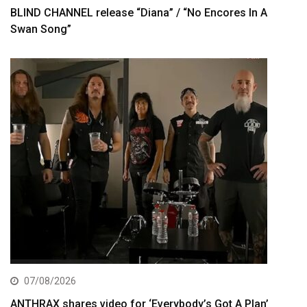
BLIND CHANNEL release “Diana” / “No Encores In A
Swan Song”
07/08/2026
ANTHRAX shares video for ‘Everybody’s Got A Plan’