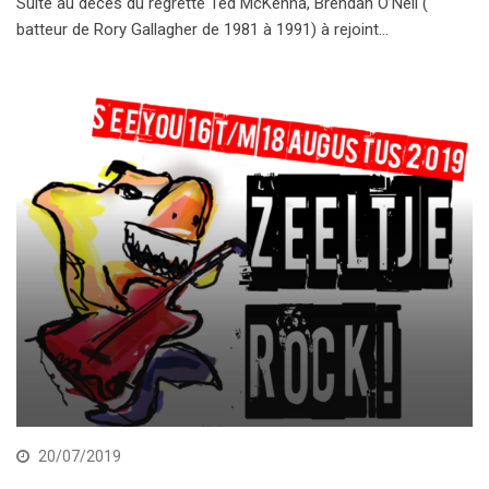
Suite au décès du regretté Ted McKenna, Brendan O’Neil (
batteur de Rory Gallagher de 1981 à 1991) à rejoint…
20/07/2019