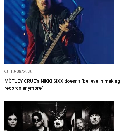
10/08/2026
MÖTLEY CRÜE’s NIKKI SIXX doesn’t “believe in making
records anymore”