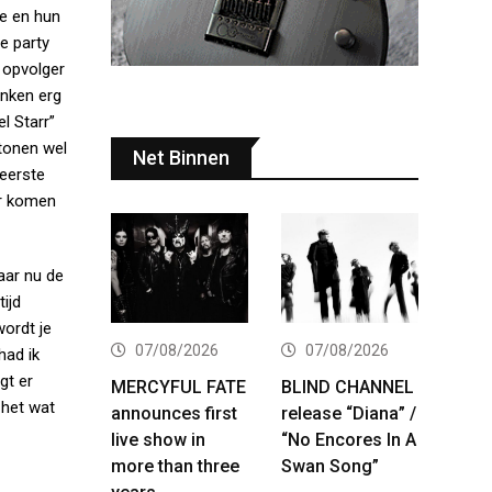
re en hun
e party
 opvolger
inken erg
l Starr”
 tonen wel
Net Binnen
 eerste
ar komen
aar nu de
ijd
wordt je
07/08/2026
07/08/2026
had ik
gt er
MERCYFUL FATE
BLIND CHANNEL
 het wat
announces first
release “Diana” /
live show in
“No Encores In A
more than three
Swan Song”