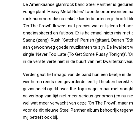
De Amerikaanse glamrock band Steel Panther is gedurend
vorige plaat ‘Heavy Metal Rules’ toonde onomwonden aan 
rock nummers die na enkele luisterbeurten in je hoofd 
‘On The Prowl’. Ik weet niet precies wat er tijdens het 
ongeïnspireerd en futloos. Er is helemaal niets mis met 
Saenz (zang), Rush “Satchel” Parrish (gitaar), Darren “S
aan gewoonweg goede muzikanten te zijn. De kwaliteit v
single ‘Never Too Late (To Get Some Pussy Tonight)’, ‘O
in de verste verte niet in de buurt van het kwaliteitsnive
Verder gaat het imago van de band hun een beetje in de 
vier heren reeds een gevorderde leeftijd hebben bereikt 
gezinspeeld op dit over-the-top imago, maar met songtit
na verloop van tijd niet meer serieus genomen (en nu nie
wel wat meer verwacht van deze ‘On The Prowl’, maar 
voor de dit nieuwe Steel Panther album behoorlijk tegenv
mij betreft ook bij.