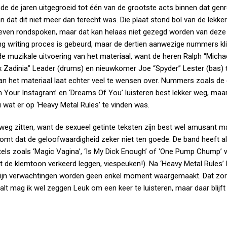
e de jaren uitgegroeid tot één van de grootste acts binnen dat gen
dat dit niet meer dan terecht was. Die plaat stond bol van de lekker
bleven rondspoken, maar dat kan helaas niet gezegd worden van deze
song writing proces is gebeurd, maar de dertien aanwezige nummers kl
de muzikale uitvoering van het materiaal, want de heren Ralph “Michae
tix Zadinia” Leader (drums) en nieuwkomer Joe “Spyder” Lester (bas)
an het materiaal laat echter veel te wensen over. Nummers zoals de
n Your Instagram’ en ‘Dreams Of You’ luisteren best lekker weg, ma
au wat er op ‘Heavy Metal Rules’ te vinden was.
weg zitten, want de sexueel getinte teksten zijn best wel amusant m
komt dat de geloofwaardigheid zeker niet ten goede. De band heeft alt
els zoals ‘Magic Vagina’, ‘Is My Dick Enough’ of ‘One Pump Chump’ 
t de klemtoon verkeerd leggen, viespeuken!). Na ‘Heavy Metal Rules’ 
mijn verwachtingen worden geen enkel moment waargemaakt. Dat zor
alt mag ik wel zeggen Leuk om een keer te luisteren, maar daar blijft