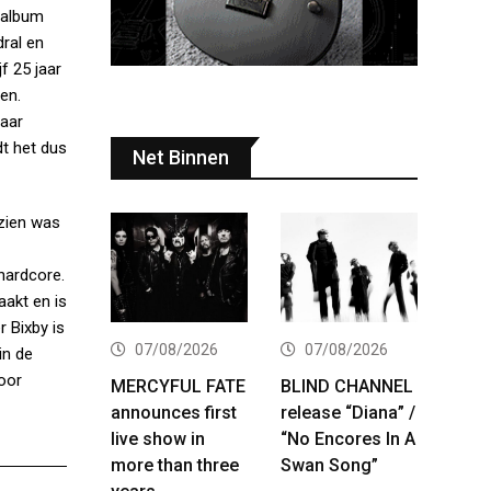
talbum
ral en
f 25 jaar
en.
maar
dt het dus
Net Binnen
 zien was
hardcore.
aakt en is
r Bixby is
07/08/2026
07/08/2026
in de
oor
MERCYFUL FATE
BLIND CHANNEL
announces first
release “Diana” /
live show in
“No Encores In A
more than three
Swan Song”