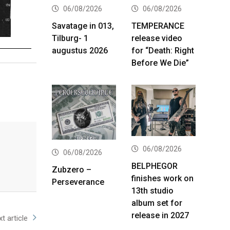
06/08/2026
06/08/2026
Savatage in 013,
TEMPERANCE
Tilburg- 1
release video
augustus 2026
for “Death: Right
Before We Die”
06/08/2026
06/08/2026
BELPHEGOR
Zubzero –
finishes work on
Perseverance
13th studio
album set for
release in 2027
t article