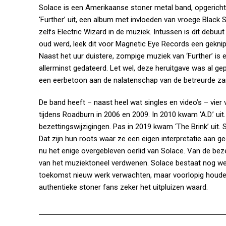
Solace is een Amerikaanse stoner metal band, opgericht
‘Further’ uit, een album met invloeden van vroege Black
zelfs Electric Wizard in de muziek. Intussen is dit debuu
oud werd, leek dit voor Magnetic Eye Records een gekni
Naast het uur duistere, zompige muziek van ‘Further’ is
allerminst gedateerd. Let wel, deze heruitgave was al gep
een eerbetoon aan de nalatenschap van de betreurde za
De band heeft – naast heel wat singles en video’s – vier
tijdens Roadburn in 2006 en 2009. In 2010 kwam ‘A.D.’ ui
bezettingswijzigingen. Pas in 2019 kwam ‘The Brink’ uit.
Dat zijn hun roots waar ze een eigen interpretatie aan
nu het enige overgebleven oerlid van Solace. Van de beze
van het muziektoneel verdwenen. Solace bestaat nog we
toekomst nieuw werk verwachten, maar voorlopig houden w
authentieke stoner fans zeker het uitpluizen waard.