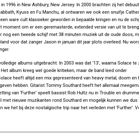
 in 1996 in New Ashbury, New Jersey. In 2000 brachten zij het debuu
 Sabbath, Kyuss en Fu Manchu, al ontwaren we ook een snuifje Cathed
t een ware cult klassieker geworden in bepaalde kringen en nu de schij
pt moment om er een geremasterde, extended versie van uit te breng
 er nog een tweede schijf met 38 minuten muziek uit de oude doos, 
land voor dat zanger Jason in januari dit jaar plots overleed. Nu wor
nger.
 volledige albums uitgebracht. In 2003 was dat ‘13’, waarna Solace te
t. Het album kreeg wel goede kritieken, maar de band leed onder
 Solace heeft altijd een mix gepresenteerd van heavy metal, doom en 
 gegeven hebben. Gitarist Tommy Southard heeft het allemaal meegem
tting van ‘Further’ speelt bassist Rob Hultz nu in Trouble en drumme
l met nieuwe muzikanten rond Southard en mogelijk kunnen we dus 
e het bij deze nostalgische trip naar het verleden met ‘Further’. V