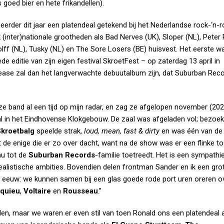
 goed bier en hete frikandellen).
eerder dit jaar een platendeal getekend bij het Nederlandse rock-‘n-ro
 (inter)nationale grootheden als Bad Nerves (UK), Sloper (NL), Peter
ff (NL), Tusky (NL) en The Sore Losers (BE) huisvest. Het eerste w
de editie van zijn eigen festival
SkroetFest
– op zaterdag 13 april in
ease zal dan het langverwachte debuutalbum zijn, dat Suburban Reco
eze band al een tijd op mijn radar, en zag ze afgelopen november (202
al in het Eindhovense Klokgebouw. De zaal was afgeladen vol; bezoe
Skroetbalg
speelde strak,
loud, mean, fast & dirty
en was één van de
t de enige die er zo over dacht, want na de show was er een flinke to
nu tot de
Suburban Records
-familie toetreedt. Het is een sympathi
alistische ambities. Bovendien delen frontman Sander en ik een gro
de eeuw: we kunnen samen bij een glas goede rode port uren oreren 
quieu
,
Voltaire
en
Rousseau
.”
lden, maar we waren er even stil van toen Ronald ons een platendeal