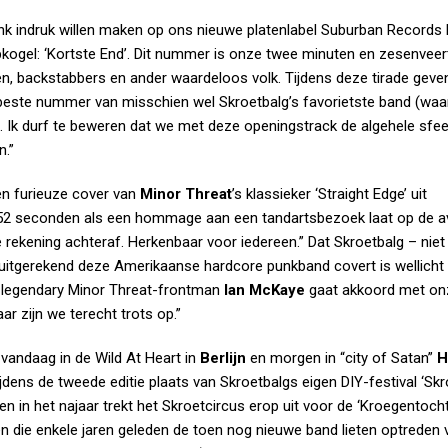
nk indruk willen maken op ons nieuwe platenlabel Suburban Records 
opkogel: ‘Kortste End’. Dit nummer is onze twee minuten en zesenveer
n, backstabbers en ander waardeloos volk. Tijdens deze tirade geve
 beste nummer van misschien wel Skroetbalg’s favorietste band (waa
). Ik durf te beweren dat we met deze openingstrack de algehele sfee
.”
een furieuze cover van
Minor Threat
’s klassieker ‘
Straight Edge
’ uit
 52 seconden als een hommage aan een tandartsbezoek laat op de a
 rekening achteraf. Herkenbaar voor iedereen.” Dat Skroetbalg – niet
uitgerekend deze Amerikaanse hardcore punkband covert is wellicht e
De legendary Minor Threat-frontman
Ian McKaye
gaat akkoord met on
daar zijn we terecht trots op.”
vandaag in de Wild At Heart in
Berlijn
en morgen in “city of Satan”
H
ijdens de tweede editie plaats van Skroetbalgs eigen DIY-festival ‘
Skr
en in het najaar trekt het Skroetcircus erop uit voor de ‘Kroegentocht
en die enkele jaren geleden de toen nog nieuwe band lieten optreden