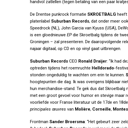
handvol zatlellen (tegen betaling van een paar kratjes
De Drentse punkrock
formatie
SKROETBALG
heeft 
platenlabel
Suburban Records
, dat onder meer ook
Speedrock (NL), John Garcia van Kyuss (USA), DeWol
is een gloednieuwe
EP
die Skroetbalg tijdens de twee
Groningen – zal presenteren. De daaropvolgende rel
najaar digitaal, op CD en op vinyl gaat uitbrengen.
Suburban Records
CEO
Ronald Draijer
: “Ik had d
optreden tijdens het roemruchte
Helldorado
-festiv
stonden ongeduldig te wachten om erin te kunnen.
hoogtepunten die dag. Ik was overigens blijkbaar nie
hun merchandise-stand. Te gek dus dat Skroetbalg 
met een groot gevoel voor humor en stevige maar re
voorliefde voor Franse literatuur uit de 17de en 18
principales œuvres
van
Molière
,
Corneille
,
Montes
Frontman
Sander Broersma
: “Het gebeurt zeer ze