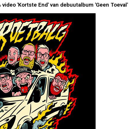
video 'Kortste End' van debuutalbum 'Geen Toeval'