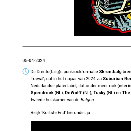
05-04-2024
De Drents(talig)e punkrockformatie
Skroetbalg
bren
Toeval’, dat in het najaar van 2024 via
Suburban Re
Nederlandse platenlabel, dat onder meer ook (inter)
Speedrock
(NL),
DeWolff
(NL),
Tusky
(NL) en
The
tweede huiskamer van de
Balgen
.
Belijk ‘Kortste End’ hieronder, ja.