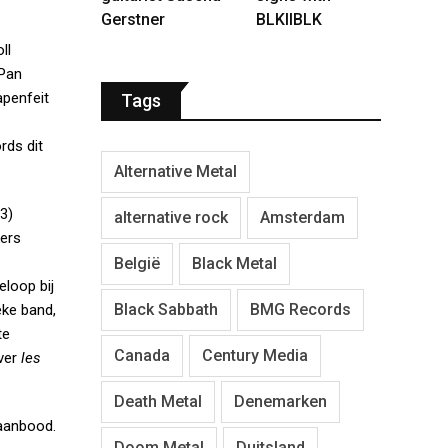
Gerstner
BLKIIBLK
ll
 Pan
apenfeit
Tags
rds dit
Alternative Metal
3)
alternative rock
Amsterdam
kers
België
Black Metal
eloop bij
Black Sabbath
BMG Records
eke band,
te
Canada
Century Media
over
les
Death Metal
Denemarken
 aanbood.
Doom Metal
Duitsland