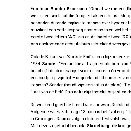
Frontman
Sander Broersma
: “Omdat we meteen fli
we er een single uit die fungeert als een heuse slo
seconden durende expliciete mening over hypocriete
muzikaal een vette knipoog naar misschien wel het
eerste twee letters ‘
AC
‘ zijn en de laatste twee ‘
DC
‘
ons aankomende debuutalbum uitstekend weergeven
Ook de B-kant van ‘Kortste End’ is een bijzondere: 
1984.
Sander
: “Een auditieve fragmentatiebom van
beschrijft de doodsangst voor de ingreep én voor de
een biertje op zijn tijd –
uitgerekend dit nummer
van 
ironisch? Sander (houdt zijn gezicht in de plooi): “
‘Last van de Bek’. Da’s natuurlijk tamelijk briljant en 
Dit weekend geeft de band twee shows in Duitsland: 
Volgende week zaterdag (13 april) is het “vol erop” t
in Groningen. Daarna volgen club- en festivalshows, 
Met deze zegetocht bedankt
Skroetbalg
alle kroeg