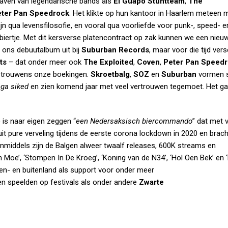
haven van legendarische bands als
El Guapo Stuntteam
,
The
ter Pan Speedrock
. Het klikte op hun kantoor in Haarlem meteen 
jn qua levensfilosofie, en vooral qua voorliefde voor punk-, speed- e
ertje. Met dit kersverse platencontract op zak kunnen we een nieuw
s ons debuutalbum uit bij
Suburban Records
, maar voor die tijd vers
ts
– dat onder meer ook
The Exploited
,
Coven
,
Peter Pan Speed
– trouwens onze boekingen.
Skroetbalg
,
SOZ
en
Suburban
vormen 
ga siked
en zien komend jaar met veel vertrouwen tegemoet. Het ga
 is naar eigen zeggen “
een Nedersaksisch
biercommando
” dat met 
uit pure verveling tijdens de eerste corona lockdown in 2020 en brach
 Inmiddels zijn de Balgen alweer twaalf releases, 600K streams en
en Moe’, ‘Stompen In De Kroeg’, ‘Koning van de N34’, ‘Hol Oen Bek’ e
nen- en buitenland als support voor onder meer
en speelden op festivals als onder andere
Zwarte