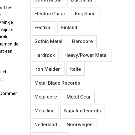
met het
Electric Guitar
Engeland
n
 vinkje
Festival
Finland
chijnt er
rock
,
Gothic Metal
Hardcore
samen de
at een
Hardrock
Heavy/Power Metal
Iron Maiden
Italië
veel
t
Metal Blade Records
n ‘Dommer
Metalcore
Metal Gear
Metallica
Napalm Records
Nederland
Noorwegen