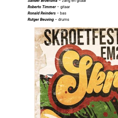
Sander Broersma
– zang en gitaar
Roberto Timmer
– gitaar
Ronald Reinders
– bas
Rutger Beuving
– drums