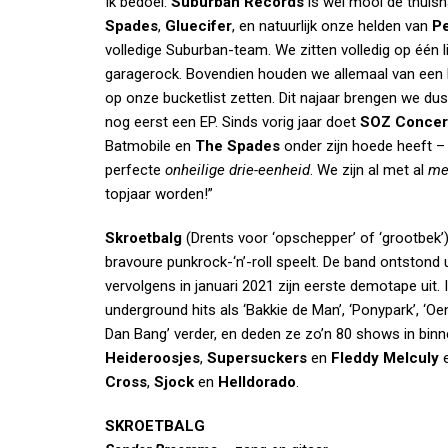
Ik bedoel:
Suburban Records
is wel mooi de thuis
Spades
,
Gluecifer
, en natuurlijk onze helden van
Pe
volledige Suburban-team. We zitten volledig op één li
garagerock. Bovendien houden we allemaal van een bi
op onze bucketlist zetten. Dit najaar brengen we du
nog eerst een EP. Sinds vorig jaar doet
SOZ Concer
Batmobile en
The Spades
onder zijn hoede heeft 
perfecte
onheilige drie-eenheid
. We zijn al met al
me
topjaar worden!”
Skroetbalg
(Drents voor ‘opschepper’ of ‘grootbek’)
bravoure punkrock-‘n’-roll speelt. De band ontstond 
vervolgens in januari 2021 zijn eerste demotape uit.
underground hits als ‘Bakkie de Man’, ‘Ponypark’, ‘O
Dan Bang’ verder, en deden ze zo’n 80 shows in bin
Heideroosjes
,
Supersuckers
en
Fleddy Melculy
Cross
,
Sjock
en
Helldorado
.
SKROETBALG