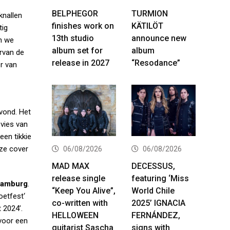
BELPHEGOR
TURMION
knallen
finishes work on
KÄTILÖT
tig
13th studio
announce new
n we
album set for
album
rvan de
release in 2027
“Resodance”
r van
vond. Het
 vies van
en tikkie
ze cover
06/08/2026
06/08/2026
MAD MAX
DECESSUS,
release single
featuring ‘Miss
amburg
.
“Keep You Alive”,
World Chile
oetfest
‘
co-written with
2025’ IGNACIA
 2024’.
HELLOWEEN
FERNÁNDEZ,
 voor een
guitarist Sascha
signs with