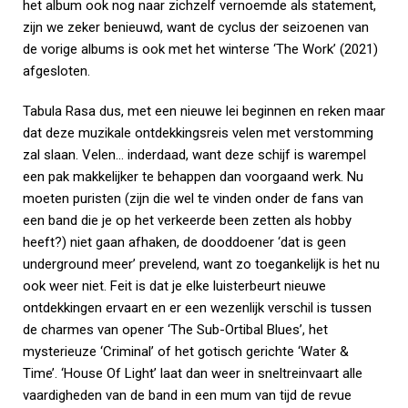
het album ook nog naar zichzelf vernoemde als statement,
zijn we zeker benieuwd, want de cyclus der seizoenen van
de vorige albums is ook met het winterse ‘The Work’ (2021)
afgesloten.
Tabula Rasa dus, met een nieuwe lei beginnen en reken maar
dat deze muzikale ontdekkingsreis velen met verstomming
zal slaan. Velen… inderdaad, want deze schijf is warempel
een pak makkelijker te behappen dan voorgaand werk. Nu
moeten puristen (zijn die wel te vinden onder de fans van
een band die je op het verkeerde been zetten als hobby
heeft?) niet gaan afhaken, de dooddoener ‘dat is geen
underground meer’ prevelend, want zo toegankelijk is het nu
ook weer niet. Feit is dat je elke luisterbeurt nieuwe
ontdekkingen ervaart en er een wezenlijk verschil is tussen
de charmes van opener ‘The Sub-Ortibal Blues’, het
mysterieuze ‘Criminal’ of het gotisch gerichte ‘Water &
Time’. ‘House Of Light’ laat dan weer in sneltreinvaart alle
vaardigheden van de band in een mum van tijd de revue