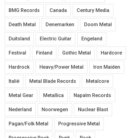
BMG Records
Canada
Century Media
Death Metal
Denemarken
Doom Metal
Duitsland
Electric Guitar
Engeland
Festival
Finland
Gothic Metal
Hardcore
Hardrock
Heavy/Power Metal
Iron Maiden
Italië
Metal Blade Records
Metalcore
Metal Gear
Metallica
Napalm Records
Nederland
Noorwegen
Nuclear Blast
Pagan/Folk Metal
Progressive Metal
Progressive Rock
Punk
Rock