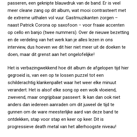
passeren, een geknipte blauwdruk van de band. Er is veel
meer cleane zang op dit album, wat mooi contrasteert met
de extreme uithalen vol vuur. Gastmuzikanten zorgen –
naast Patrick Corona op saxofoon – voor fraaie accenten
op cello en banjo (twee nummers). Over de nieuwe bezetting
en de verdeling van het werk kan je alles lezen in ons
interview, dus hoeven we dit hier niet meer uit de doeken te
doen, maar dit grenst aan het ongelofelijke!
Het is verbazingwekkend hoe dit album de afgelopen tijd hier
gegroeid is, van een op te lossen puzzel tot een
schilderachtig klankenpallet waar het weer elke minuut
verandert. Het is alsof elke song op een wolk vloeiend,
zwevend, maar ongrijpbaar passeert. Ik kan dan ook niet
anders dan iedereen aanraden om dit juweel de tijd te
gunnen om de ware meesterlijke aard van deze band te
ontdekken, stap voor stap en keer op keer. Dit is
progressieve death metal van het allerhoogste niveau!