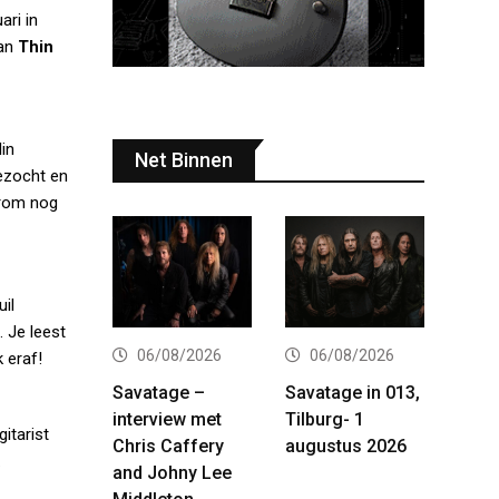
ari in
van
Thin
in
Net Binnen
ezocht en
arom nog
il
 Je leest
06/08/2026
06/08/2026
 eraf!
Savatage –
Savatage in 013,
interview met
Tilburg- 1
itarist
Chris Caffery
augustus 2026
.
and Johny Lee