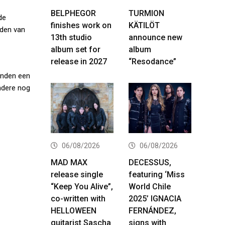
BELPHEGOR
TURMION
de
finishes work on
KÄTILÖT
rden van
13th studio
announce new
album set for
album
release in 2027
“Resodance”
vonden een
andere nog
06/08/2026
06/08/2026
MAD MAX
DECESSUS,
release single
featuring ‘Miss
“Keep You Alive”,
World Chile
co-written with
2025’ IGNACIA
HELLOWEEN
FERNÁNDEZ,
guitarist Sascha
signs with