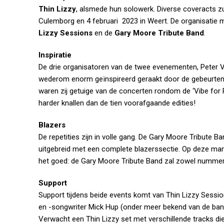
Thin Lizzy
, alsmede hun solowerk. Diverse coveracts zu
Culemborg en 4 februari 2023 in Weert. De organisatie m
Lizzy Sessions
en de
Gary Moore Tribute Band
.
Inspiratie
De drie organisatoren van de twee evenementen, Peter V
wederom enorm geïnspireerd geraakt door de gebeurteni
waren zij getuige van de concerten rondom de ‘Vibe for Ph
harder knallen dan de tien voorafgaande edities!
Blazers
De repetities zijn in volle gang. De Gary Moore Tribute B
uitgebreid met een complete blazerssectie. Op deze manie
het goed: de Gary Moore Tribute Band zal zowel nummers s
Support
Support tijdens beide events komt van Thin Lizzy Sessio
en -songwriter Mick Hup (onder meer bekend van de band 
Verwacht een Thin Lizzy set met verschillende tracks die 