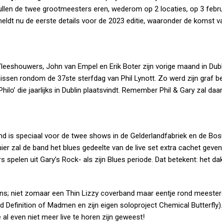
llen de twee grootmeesters eren, wederom op 2 locaties, op 3 febru
eldt nu de eerste details voor de 2023 editie, waaronder de komst 
leeshouwers, John van Empel en Erik Boter zijn vorige maand in Dubl
ssen rondom de 37ste sterfdag van Phil Lynott. Zo werd zijn graf b
ilo’ die jaarlijks in Dublin plaatsvindt. Remember Phil & Gary zal da
and is speciaal voor de twee shows in de Gelderlandfabriek en de Bosu
r zal de band het blues gedeelte van de live set extra cachet geven.
pelen uit Gary’s Rock- als zijn Blues periode. Dat betekent: het dak
ns; niet zomaar een Thin Lizzy coverband maar eentje rond meesterg
Definition of Madmen en zijn eigen soloproject Chemical Butterfly)
al even niet meer live te horen zijn geweest!