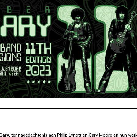
Gary
, ter nagedachtenis aan Philip Lynott en Gary Moore en hun wer