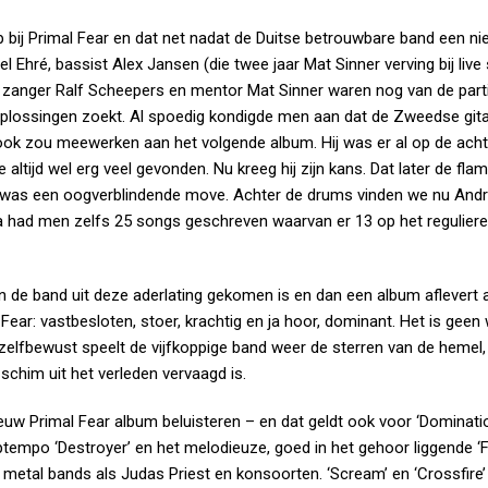
 bij Primal Fear en dat net nadat de Duitse betrouwbare band een n
 Ehré, bassist Alex Jansen (die twee jaar Mat Sinner verving bij live
 zanger Ralf Scheepers en mentor Mat Sinner waren nog van de parti
oplossingen zoekt. Al spoedig kondigde men aan dat de Zweedse gita
ook zou meewerken aan het volgende album. Hij was er al op de ach
 altijd wel erg veel gevonden. Nu kreeg hij zijn kans. Dat later de fl
 was een oogverblindende move. Achter de drums vinden we nu André
ra had men zelfs 25 songs geschreven waarvan er 13 op het regulier
de band uit deze aderlating gekomen is en dan een album aflevert a
Fear: vastbesloten, stoer, krachtig en ja hoor, dominant. Het is gee
t zelfbewust speelt de vijfkoppige band weer de sterren van de hemel,
schim uit het verleden vervaagd is.
euw Primal Fear album beluisteren – en dat geldt ook voor ‘Dominati
uptempo ‘Destroyer’ en het melodieuze, goed in het gehoor liggende ‘
 metal bands als Judas Priest en konsoorten. ‘Scream’ en ‘Crossfire’ 