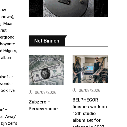
ieuw
 shows),
j. Maar
rist
tergrond
Net Binnen
amboyante
 Hilgers,
e album
lsof er
n wonder
 ook live
06/08/2026
06/08/2026
BELPHEGOR
Zubzero –
finishes work on
Perseverance
on’ –
13th studio
Far Away’
album set for
zijn zelfs