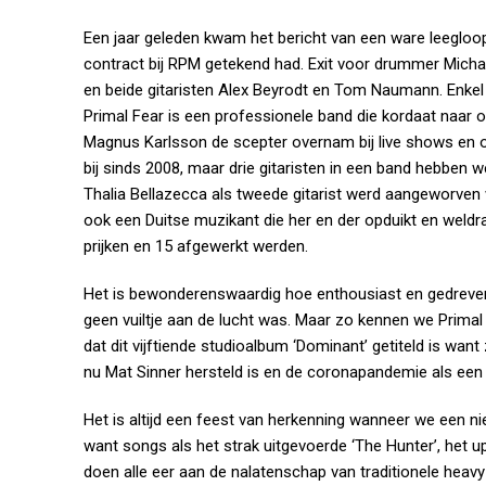
Een jaar geleden kwam het bericht van een ware leegloop
contract bij RPM getekend had. Exit voor drummer Michael
en beide gitaristen Alex Beyrodt en Tom Naumann. Enkel
Primal Fear is een professionele band die kordaat naar 
Magnus Karlsson de scepter overnam bij live shows en 
bij sinds 2008, maar drie gitaristen in een band hebben we
Thalia Bellazecca als tweede gitarist werd aangeworven
ook een Duitse muzikant die her en der opduikt en weld
prijken en 15 afgewerkt werden.
Het is bewonderenswaardig hoe enthousiast en gedreven 
geen vuiltje aan de lucht was. Maar zo kennen we Primal 
dat dit vijftiende studioalbum ‘Dominant’ getiteld is wan
nu Mat Sinner hersteld is en de coronapandemie als een 
Het is altijd een feest van herkenning wanneer we een ni
want songs als het strak uitgevoerde ‘The Hunter’, het 
doen alle eer aan de nalatenschap van traditionele heavy