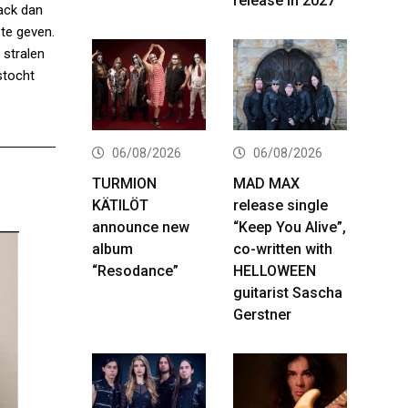
release in 2027
rack dan
 te geven.
 stralen
stocht
06/08/2026
06/08/2026
TURMION
MAD MAX
KÄTILÖT
release single
announce new
“Keep You Alive”,
album
co-written with
“Resodance”
HELLOWEEN
guitarist Sascha
Gerstner