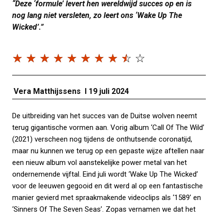
“Deze ‘formule’ levert hen wereldwijd succes op en is
nog lang niet versleten, zo leert ons ‘Wake Up The
Wicked’.”
☆
☆
☆
☆
☆
☆
☆
☆
☆
☆
Vera Matthijssens I 19 juli 2024
De uitbreiding van het succes van de Duitse wolven neemt
terug gigantische vormen aan. Vorig album ‘Call Of The Wild’
(2021) verscheen nog tijdens de onthutsende coronatijd,
maar nu kunnen we terug op een gepaste wijze aftellen naar
een nieuw album vol aanstekelijke power metal van het
ondernemende vijftal. Eind juli wordt ‘Wake Up The Wicked’
voor de leeuwen gegooid en dit werd al op een fantastische
manier gevierd met spraakmakende videoclips als ‘1589’ en
‘Sinners Of The Seven Seas’. Zopas vernamen we dat het