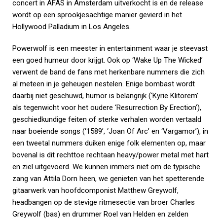
concert in AFAS in Amsterdam uitverkocht is en de release
wordt op een sprookjesachtige manier gevierd in het
Hollywood Palladium in Los Angeles.
Powerwolf is een meester in entertainment waar je steevast
een goed humeur door krijgt. Ook op ‘Wake Up The Wicked’
verwent de band de fans met herkenbare nummers die zich
al meteen in je geheugen nestelen. Enige bombast wordt
daarbij niet geschuwd, humor is belangrijk (‘Kyrie Klitorem’
als tegenwicht voor het oudere ‘Resurrection By Erection’),
geschiedkundige feiten of sterke verhalen worden vertaald
naar boeiende songs (‘1589’, ‘Joan Of Arc’ en ‘Vargamor’), in
een tweetal nummers duiken enige folk elementen op, maar
bovenal is dit rechttoe rechtaan heavy/power metal met hart
en ziel uitgevoerd. We kunnen immers niet om de typische
zang van Attila Dorn heen, we genieten van het spetterende
gitaarwerk van hoofdcomponist Matthew Greywolf,
headbangen op de stevige ritmesectie van broer Charles
Greywolf (bas) en drummer Roel van Helden en zelden