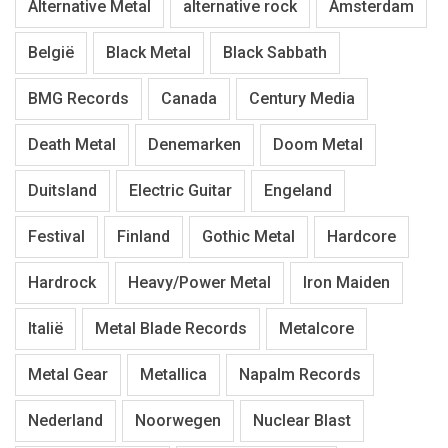
Alternative Metal
alternative rock
Amsterdam
België
Black Metal
Black Sabbath
BMG Records
Canada
Century Media
Death Metal
Denemarken
Doom Metal
Duitsland
Electric Guitar
Engeland
Festival
Finland
Gothic Metal
Hardcore
Hardrock
Heavy/Power Metal
Iron Maiden
Italië
Metal Blade Records
Metalcore
Metal Gear
Metallica
Napalm Records
Nederland
Noorwegen
Nuclear Blast