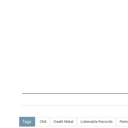
Tags:
Chili
Death Metal
Listenable Records
Pent