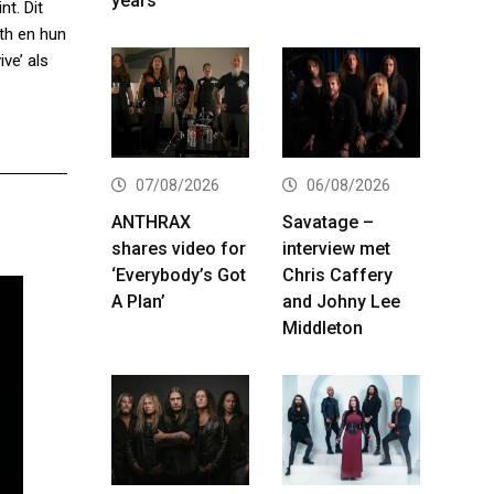
years
t. Dit
ath en hun
ve’ als
07/08/2026
06/08/2026
ANTHRAX
Savatage –
shares video for
interview met
‘Everybody’s Got
Chris Caffery
A Plan’
and Johny Lee
Middleton