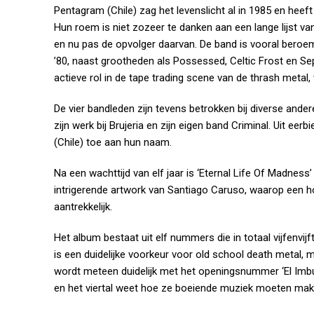
Pentagram (Chile) zag het levenslicht al in 1985 en he
Hun roem is niet zozeer te danken aan een lange lijst v
en nu pas de opvolger daarvan. De band is vooral beroem
’80, naast grootheden als Possessed, Celtic Frost en Se
actieve rol in de tape trading scene van de thrash metal,
De vier bandleden zijn tevens betrokken bij diverse and
zijn werk bij Brujeria en zijn eigen band Criminal. Uit
(Chile) toe aan hun naam.
Na een wachttijd van elf jaar is ‘Eternal Life Of Madness’
intrigerende artwork van Santiago Caruso, waarop een ho
aantrekkelijk.
Het album bestaat uit elf nummers die in totaal vijfenvij
is een duidelijke voorkeur voor old school death metal,
wordt meteen duidelijk met het openingsnummer ‘El Imbun
en het viertal weet hoe ze boeiende muziek moeten mak