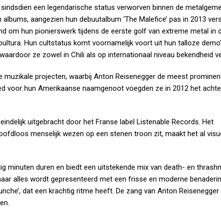
eft sindsdien een legendarische status verworven binnen de metalge
an albums, aangezien hun debuutalbum ‘The Malefice’ pas in 2013 ve
d om hun pionierswerk tijdens de eerste golf van extreme metal in d
pultura. Hun cultstatus komt voornamelijk voort uit hun talloze demo
 waardoor ze zowel in Chili als op internationaal niveau bekendheid v
ere muzikale projecten, waarbij Anton Reisenegger de meest prominen
 eerbied voor hun Amerikaanse naamgenoot voegden ze in 2012 het acht
 eindelijk uitgebracht door het Franse label Listenable Records. Het
ofdloos menselijk wezen op een stenen troon zit, maakt het al visu
ftig minuten duren en biedt een uitstekende mix van death- en thrashm
 maar alles wordt gepresenteerd met een frisse en moderne benadering
che’, dat een krachtig ritme heeft. De zang van Anton Reisenegger 
en.