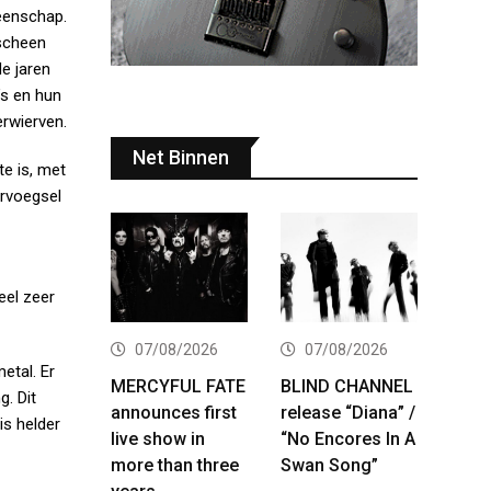
meenschap.
rscheen
e jaren
’s en hun
erwierven.
Net Binnen
te is, met
ervoegsel
eel zeer
07/08/2026
07/08/2026
etal. Er
MERCYFUL FATE
BLIND CHANNEL
. Dit
announces first
release “Diana” /
is helder
live show in
“No Encores In A
more than three
Swan Song”