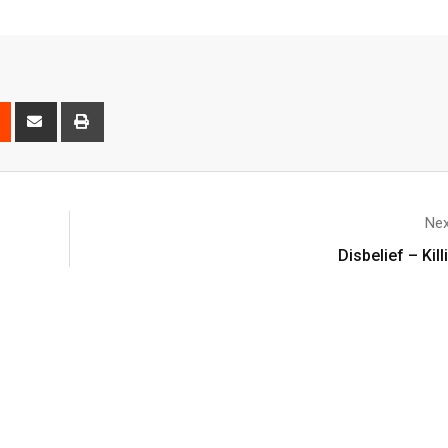
Nex
Disbelief – Kil