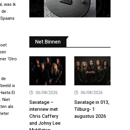
l, was ik
l de
k Spaans
Net Binnen
moet
meen
mer ‘Otro
p de
beeld is
Hasta El
06/08/2026
06/08/2026
. Niet
Savatage –
Savatage in 013,
ten als
interview met
Tilburg- 1
ieter
Chris Caffery
augustus 2026
and Johny Lee