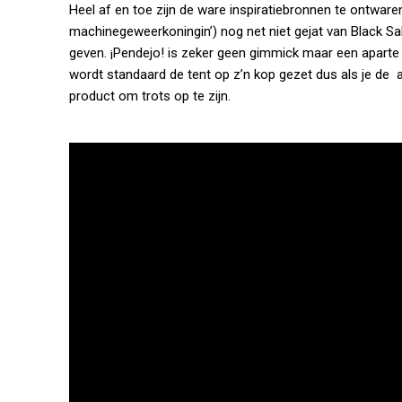
Heel af en toe zijn de ware inspiratiebronnen te ontwaren 
machinegeweerkoningin’) nog net niet gejat van Black Sab
geven. ¡Pendejo! is zeker geen gimmick maar een aparte f
wordt standaard de tent op z’n kop gezet dus als je de 
product om trots op te zijn.