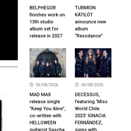
BELPHEGOR
TURMION
finishes work on
KÄTILÖT
13th studio
announce new
album set for
album
release in 2027
“Resodance”
06/08/2026
06/08/2026
MAD MAX
DECESSUS,
release single
featuring ‘Miss
“Keep You Alive”,
World Chile
co-written with
2025’ IGNACIA
HELLOWEEN
FERNÁNDEZ,
guitarist Sascha
signs with