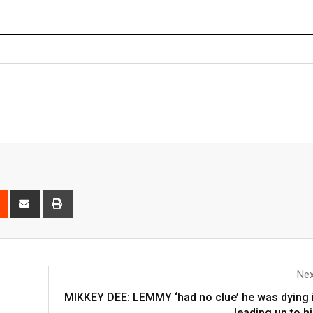
Nex
MIKKEY DEE: LEMMY ‘had no clue’ he was dying 
leading up to h