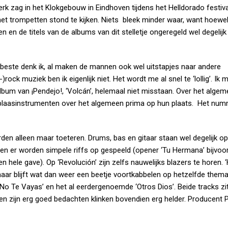
rk zag in het Klokgebouw in Eindhoven tijdens het Helldorado festiva
met trompetten stond te kijken. Niets bleek minder waar, want hoewe
n en de titels van de albums van dit stelletje ongeregeld wel degelij
 beste denk ik, al maken de mannen ook wel uitstapjes naar andere
ock muziek ben ik eigenlijk niet. Het wordt me al snel te ‘lollig’. Ik 
 album van ¡Pendejo!, ‘Volcán’, helemaal niet misstaan. Over het alge
de blaasinstrumenten over het algemeen prima op hun plaats. Het num
den alleen maar toeteren. Drums, bas en gitaar staan wel degelijk o
en er worden simpele riffs op gespeeld (opener ‘Tu Hermana’ bijvoor
 hele gave). Op ‘Revolución’ zijn zelfs nauwelijks blazers te horen. ‘
maar blijft wat dan weer een beetje voortkabbelen op hetzelfde thema
No Te Vayas’ en het al eerdergenoemde ‘Otros Dios’. Beide tracks zit
n zijn erg goed bedachten klinken bovendien erg helder. Producent P