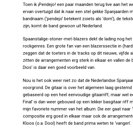
Toen ik ¡Pendejo! een paar maanden terug live aan het we
ervan overtuigd dat ik naar een stel gekke Spanjaarden 
bandnaam (‘pendejo’ betekent zoiets als ‘dom’), de tekste
zijn, komt de band gewoon uit Nederland.
Spaanstalige-stoner-met-blazers dekt de lading nog het
rockgenres. Een grote fan van een blazerssectie in (hard-)r
zeggen dat de toeters in de tracks op dit nieuwe, vijfde
zitten de arrangementen erg sterk in elkaar en vallen 
Dios’ is daar een goed voorbeeld van.
Nou is het ook weer niet zo dat de Nederlandse Spanjaar
voorgrond. De gitaar is over het algemeen laag gestemd 
gebaseerd op een heel eenvoudige gitaarriff, maar wel een
Final’ is dan weer gebouwd op een lekker basgitaar riff 
mijn favoriete nummer van het album. Die eer gaat naar ‘
compositie erg goed in elkaar maar ook de arrangemente
Kloos (o.a. Dool) heeft de band prima weten te ‘vangen’.