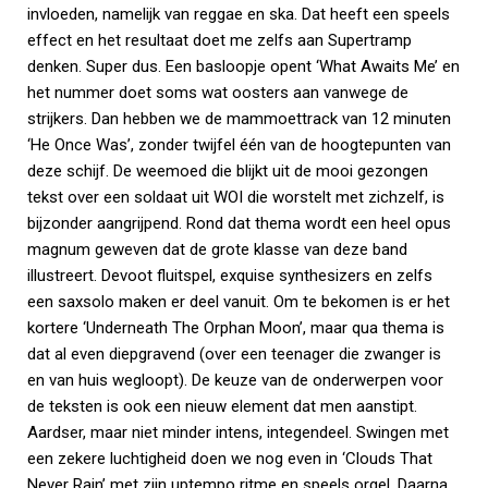
invloeden, namelijk van reggae en ska. Dat heeft een speels
effect en het resultaat doet me zelfs aan Supertramp
denken. Super dus. Een basloopje opent ‘What Awaits Me’ en
het nummer doet soms wat oosters aan vanwege de
strijkers. Dan hebben we de mammoettrack van 12 minuten
‘He Once Was’, zonder twijfel één van de hoogtepunten van
deze schijf. De weemoed die blijkt uit de mooi gezongen
tekst over een soldaat uit WOI die worstelt met zichzelf, is
bijzonder aangrijpend. Rond dat thema wordt een heel opus
magnum geweven dat de grote klasse van deze band
illustreert. Devoot fluitspel, exquise synthesizers en zelfs
een saxsolo maken er deel vanuit. Om te bekomen is er het
kortere ‘Underneath The Orphan Moon’, maar qua thema is
dat al even diepgravend (over een teenager die zwanger is
en van huis wegloopt). De keuze van de onderwerpen voor
de teksten is ook een nieuw element dat men aanstipt.
Aardser, maar niet minder intens, integendeel. Swingen met
een zekere luchtigheid doen we nog even in ‘Clouds That
Never Rain’ met zijn uptempo ritme en speels orgel. Daarna