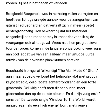
komen, zij het in het heden of verleden.
Boegbeeld Boegehold wou in herhaling vallen vermijden en
heeft een licht gewijzigde aanpak voor de zangpartijen van
gitarist Ted Leonard en dat vertaalt zich in meer (zoete)
achtergrondzang. Ook beweert hij dat het materiaal
toegankelijker en meer catchy is, maar dat vond ik bij de
voorganger ook al het geval. Vrees niet, hun progressieve
tour de forces komen in de langere songs ook nu weer ruim
aan bod, zodat we van een aaibaar, maar virtuoos uurtje
muziek van de bovenste plank kunnen spreken.
Beschaafd tromgeroffel kondigt ‘The Man Made Of Stone’
aan, maar spoedig verloopt het behoorlijk vlot met proggy
keyboardsolo, cello, zoete achtergrondzang en een toffe
gitaarsolo. Gelukkig heeft men dit behouden: meer
gitaarsolo’s dan op de eerste albums. En die zijn vurig en/of
sensitief. De tweede single ‘Window To The World’ wordt
aangeprezen als een ‘high energy’ bom, met nieuwe