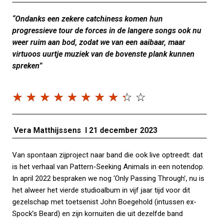
“Ondanks een zekere catchiness komen hun
progressieve tour de forces in de langere songs ook nu
weer ruim aan bod, zodat we van een aaibaar, maar
virtuoos uurtje muziek van de bovenste plank kunnen
spreken”
☆
☆
☆
☆
☆
☆
☆
☆
☆
☆
Vera Matthijssens I 21 december 2023
Van spontaan zijproject naar band die ook live optreedt: dat
is het verhaal van Pattern-Seeking Animals in een notendop.
In april 2022 bespraken we nog ‘Only Passing Through’, nu is
het alweer het vierde studioalbum in vijf jaar tijd voor dit
gezelschap met toetsenist John Boegehold (intussen ex-
Spock’s Beard) en zijn kornuiten die uit dezelfde band