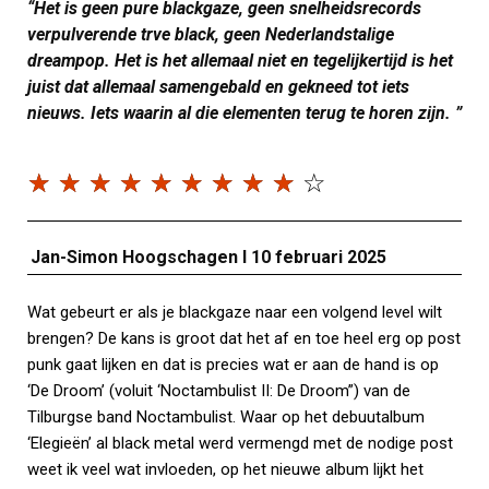
“Het is geen pure blackgaze, geen snelheidsrecords
verpulverende trve black, geen Nederlandstalige
dreampop. Het is het allemaal niet en tegelijkertijd is het
juist dat allemaal samengebald en gekneed tot iets
nieuws. Iets waarin al die elementen terug te horen zijn. ”
☆
☆
☆
☆
☆
☆
☆
☆
☆
☆
Jan-Simon Hoogschagen I 10 februari 2025
Wat gebeurt er als je blackgaze naar een volgend level wilt
brengen? De kans is groot dat het af en toe heel erg op post
punk gaat lijken en dat is precies wat er aan de hand is op
‘De Droom’ (voluit ‘Noctambulist II: De Droom”) van de
Tilburgse band Noctambulist. Waar op het debuutalbum
‘Elegieën’ al black metal werd vermengd met de nodige post
weet ik veel wat invloeden, op het nieuwe album lijkt het