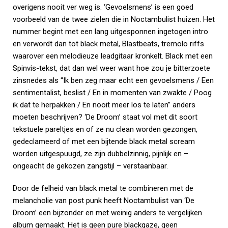
overigens nooit ver weg is. ‘Gevoelsmens’ is een goed
voorbeeld van de twee zielen die in Noctambulist huizen. Het
nummer begint met een lang uitgesponnen ingetogen intro
en verwordt dan tot black metal, Blastbeats, tremolo riffs
waarover een melodieuze leadgitaar kronkelt. Black met een
Spinvis-tekst, dat dan wel weer want hoe zou je bitterzoete
zinsnedes als “Ik ben zeg maar echt een gevoelsmens / Een
sentimentalist, beslist / En in momenten van zwakte / Poog
ik dat te herpakken / En nooit meer los te laten” anders
moeten beschrijven? ‘De Droom’ staat vol met dit soort
tekstuele pareltjes en of ze nu clean worden gezongen,
gedeclameerd of met een bijtende black metal scream
worden uitgespuugd, ze zijn dubbelzinnig, pijnlijk en –
ongeacht de gekozen zangstijl – verstaanbaar.
Door de felheid van black metal te combineren met de
melancholie van post punk heeft Noctambulist van ‘De
Droom’ een bijzonder en met weinig anders te vergelijken
album gemaakt. Het is geen pure blackgaze, geen