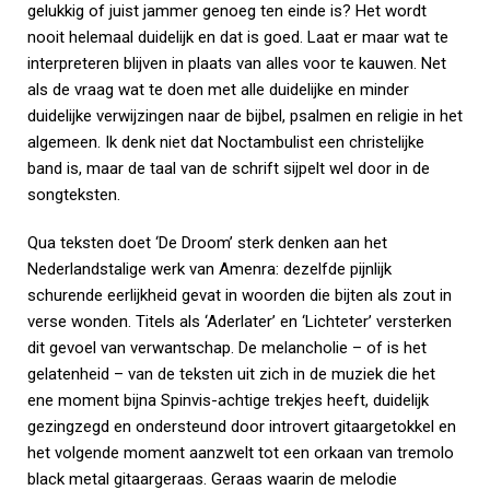
gelukkig of juist jammer genoeg ten einde is? Het wordt
nooit helemaal duidelijk en dat is goed. Laat er maar wat te
interpreteren blijven in plaats van alles voor te kauwen. Net
als de vraag wat te doen met alle duidelijke en minder
duidelijke verwijzingen naar de bijbel, psalmen en religie in het
algemeen. Ik denk niet dat Noctambulist een christelijke
band is, maar de taal van de schrift sijpelt wel door in de
songteksten.
Qua teksten doet ‘De Droom’ sterk denken aan het
Nederlandstalige werk van Amenra: dezelfde pijnlijk
schurende eerlijkheid gevat in woorden die bijten als zout in
verse wonden. Titels als ‘Aderlater’ en ‘Lichteter’ versterken
dit gevoel van verwantschap. De melancholie – of is het
gelatenheid – van de teksten uit zich in de muziek die het
ene moment bijna Spinvis-achtige trekjes heeft, duidelijk
gezingzegd en ondersteund door introvert gitaargetokkel en
het volgende moment aanzwelt tot een orkaan van tremolo
black metal gitaargeraas. Geraas waarin de melodie