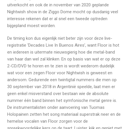
uitverkocht en ook de in november van 2020 geplande
Nightwish show in de Ziggo Dome mocht op dusdanig veel
interesse rekenen dat er al snel een tweede optreden
bijgepland moest worden.
De timing kon dus eigenlijk niet beter zijn voor deze live-
registratie ‘Decades Live In Buenos Aires’, want Floor is hot
en iedereen is uitermate nieuwsgierig hoe die metal-band
van haar dan wel zal klinken. En op basis van wat er op deze
2-CD/DVD te horen en te zien is wordt wederom duidelijk
wat voor een zegen Floor voor Nightwish is geweest en
andersom. Gedurende een twintigtal nummers die men op
30 september van 2018 in Argentinië speelde, laat men er
geen enkel misverstand over bestaan wie de absolute
nummer één band binnen het symfonische metal genre is.
De instrumentalisten onder aanvoering van Tuomas
Holopainen zetten het song materiaal superstrak neer en de
hemelse vocalen van Floor zorgen voor de
spreekwoordelijke kers op de taart. Luister, kijk en geniet met