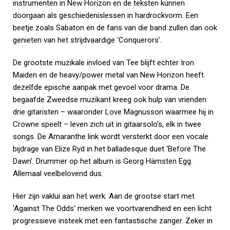
instrumenten in New Horizon en de teksten kunnen
doorgaan als geschiedenislessen in hardrockvorm. Een
beetje zoals Sabaton en de fans van die band zullen dan ook
genieten van het strijdvaardige ‘Conquerors’.
De grootste muzikale invloed van Tee blijft echter Iron
Maiden en de heavy/power metal van New Horizon heeft
dezelfde epische aanpak met gevoel voor drama. De
begaafde Zweedse muzikant kreeg ook hulp van vrienden:
drie gitaristen – waaronder Love Magnusson waarmee hij in
Crowne speelt – leven zich uit in gitaarsolo’s, elk in twee
songs. De Amaranthe link wordt versterkt door een vocale
bijdrage van Elize Ryd in het balladesque duet ‘Before The
Dawn’. Drummer op het album is Georg Hämsten Egg.
Allemaal veelbelovend dus.
Hier zijn vaklui aan het werk. Aan de grootse start met
‘Against The Odds’ merken we voortvarendheid en een licht
progressieve insteek met een fantastische zanger. Zeker in