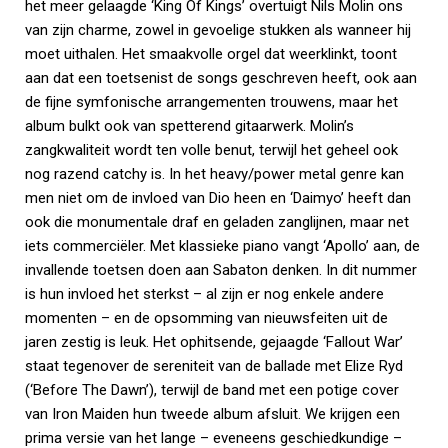
het meer gelaagde ‘King Of Kings’ overtuigt Nils Molin ons
van zijn charme, zowel in gevoelige stukken als wanneer hij
moet uithalen. Het smaakvolle orgel dat weerklinkt, toont
aan dat een toetsenist de songs geschreven heeft, ook aan
de fijne symfonische arrangementen trouwens, maar het
album bulkt ook van spetterend gitaarwerk. Molin’s
zangkwaliteit wordt ten volle benut, terwijl het geheel ook
nog razend catchy is. In het heavy/power metal genre kan
men niet om de invloed van Dio heen en ‘Daimyo’ heeft dan
ook die monumentale draf en geladen zanglijnen, maar net
iets commerciëler. Met klassieke piano vangt ‘Apollo’ aan, de
invallende toetsen doen aan Sabaton denken. In dit nummer
is hun invloed het sterkst – al zijn er nog enkele andere
momenten – en de opsomming van nieuwsfeiten uit de
jaren zestig is leuk. Het ophitsende, gejaagde ‘Fallout War’
staat tegenover de sereniteit van de ballade met Elize Ryd
(‘Before The Dawn’), terwijl de band met een potige cover
van Iron Maiden hun tweede album afsluit. We krijgen een
prima versie van het lange – eveneens geschiedkundige –