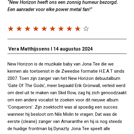
“New Horizon heeft ons een zonnig humeur bezorgd.
Een aanrader voor elke power metal fan!”
☆
☆
☆
☆
☆
☆
☆
☆
☆
☆
Vera Matthijssens I 14 augustus 2024
New Horizon is de muzikale baby van Jona Tee die we
kennen als toetsenist in de Zweedse formatie H.E.A.T sinds
2007. Toen zijn zanger van het New Horizon debuutalbum
‘Gate Of The Gods’, meer bepaald Erik Grönwall, verleid werd
om deel uit te maken van Skid Row, zag hij zich genoodzaakt
om een andere vocalist te zoeken voor dit nieuwe album
‘Conquerors’. Zijn zoektocht was al spoedig een succes
wanneer hij besloot om Nils Molin te vragen. Dat was de
eerste (cleane) zanger van Amaranthe en hij is nog steeds
de huidige frontman bij Dynazty. Jona Tee speelt alle