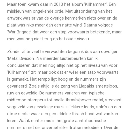
Maar toen kwam daar in 2013 het album ‘Killhammer’. Een
miskleun van ongekende orde. Met uitzondering van het
artwork was er van de overige kenmerken niets over en de
plaat was niks meer dan een natte wind. Daarna volgede
‘War Brigade’ dat weer een stap voorwaarts betekende, maar
men was nog niet terug op het oude niveau.
Zonder al te veel te verwachten begon ik dus aan opvolger
‘Metal Division’. Na meerder luisterbeurten kan ik
concluderen dat men nog altijd niet op het niveau van voor
‘Killhammer’ zit, maar ook dat er wéér een stap voorwaarts
is gemaakt. Het tempo ligt hoog en de nummers zijn
gevarieerd. Zoals altijd is de zang van Liapakis smetteloos,
ruw en geweldig. De nummers variëren van typische
midtempo stampers tot snelle thrash/power metal, steevast
vergezeld van geweldige muziek; lekkere leads, solo’s en een
ritme sectie waar een gemiddelde thrash band wat van kan
leren. Wat ik echter mis is het grote aantal iconische
nummers met die onvergetelijke, trotse melodieën. Over de