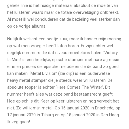
gehele linie is het huidige materiaal absoluut de moeite van
het luisteren waard maar de totale overweldiging ontbreekt.
Al moet ik wel concluderen dat de bezieling veel sterker dan
op de vorige albums.
Nu lijk ik wellicht een beetje zuur, maar ik baseer mijn mening
op wat men vroeger heeft laten horen. Er zijn echter wel
degelijk nummers die dat niveau moeiteloos halen: ‘Victory
Is Mine’ is een heerlijke, epische stamper met nare agressie
er in en precies die epische melodieën die de band zo goed
kan maken. ‘Metal Division’ (zie clip) is een ouderwetse
heavy metal stamper die je steeds weer wil luisteren. De
absolute topper is echter ‘Here Comes The Winter’. Dit
nummer heeft alles wat deze band bestaansrecht geeft.
Hoe episch is dit. Keer op keer luisteren en nog verveelt het
niet. Zo wil ik mijn metal! Op 16 januari 2020 in Enschede, op
17 januari 2020 in Tilburg en op 18 januari 2020 in Den Haag.
Ik zeg gaan!