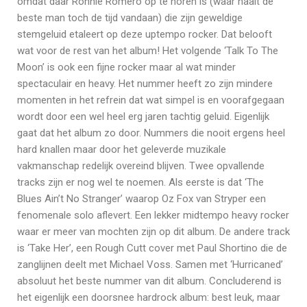
omdat daar Ronnie Romero op te horen is (waar haalt de
beste man toch de tijd vandaan) die zijn geweldige
stemgeluid etaleert op deze uptempo rocker. Dat belooft
wat voor de rest van het album! Het volgende ‘Talk To The
Moon’ is ook een fijne rocker maar al wat minder
spectaculair en heavy. Het nummer heeft zo zijn mindere
momenten in het refrein dat wat simpel is en voorafgegaan
wordt door een wel heel erg jaren tachtig geluid. Eigenlijk
gaat dat het album zo door. Nummers die nooit ergens heel
hard knallen maar door het geleverde muzikale
vakmanschap redelijk overeind blijven. Twee opvallende
tracks zijn er nog wel te noemen. Als eerste is dat ‘The
Blues Ain’t No Stranger’ waarop Oz Fox van Stryper een
fenomenale solo aflevert. Een lekker midtempo heavy rocker
waar er meer van mochten zijn op dit album. De andere track
is ‘Take Her’, een Rough Cutt cover met Paul Shortino die de
zanglijnen deelt met Michael Voss. Samen met ‘Hurricaned’
absoluut het beste nummer van dit album. Concluderend is
het eigenlijk een doorsnee hardrock album: best leuk, maar