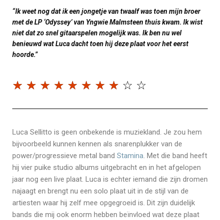
“Ik weet nog dat ik een jongetje van twaalf was toen mijn broer
met de LP ‘Odyssey’ van Yngwie Malmsteen thuis kwam. Ik wist
niet dat zo snel gitaarspelen mogelijk was. Ik ben nu wel
benieuwd wat Luca dacht toen hij deze plaat voor het eerst
hoorde.”
☆
☆
☆
☆
☆
☆
☆
☆
☆
☆
Luca Sellitto is geen onbekende is muziekland. Je zou hem
bijvoorbeeld kunnen kennen als snarenplukker van de
power/progressieve metal band
Stamina
. Met die band heeft
hij vier puike studio albums uitgebracht en in het afgelopen
jaar nog een live plaat. Luca is echter iemand die zijn dromen
najaagt en brengt nu een solo plaat uit in de stijl van de
artiesten waar hij zelf mee opgegroeid is. Dit zijn duidelijk
bands die mij ook enorm hebben beïnvloed wat deze plaat