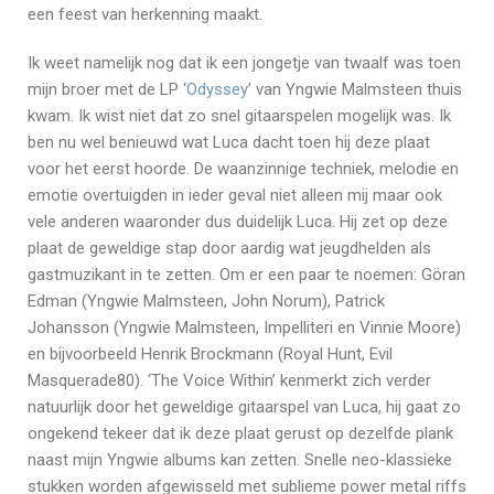
een feest van herkenning maakt.
Ik weet namelijk nog dat ik een jongetje van twaalf was toen
mijn broer met de LP ‘
Odyssey
’ van Yngwie Malmsteen thuis
kwam. Ik wist niet dat zo snel gitaarspelen mogelijk was. Ik
ben nu wel benieuwd wat Luca dacht toen hij deze plaat
voor het eerst hoorde. De waanzinnige techniek, melodie en
emotie overtuigden in ieder geval niet alleen mij maar ook
vele anderen waaronder dus duidelijk Luca. Hij zet op deze
plaat de geweldige stap door aardig wat jeugdhelden als
gastmuzikant in te zetten. Om er een paar te noemen: Göran
Edman (Yngwie Malmsteen, John Norum), Patrick
Johansson (Yngwie Malmsteen, Impelliteri en Vinnie Moore)
en bijvoorbeeld Henrik Brockmann (Royal Hunt, Evil
Masquerade80). ‘The Voice Within’ kenmerkt zich verder
natuurlijk door het geweldige gitaarspel van Luca, hij gaat zo
ongekend tekeer dat ik deze plaat gerust op dezelfde plank
naast mijn Yngwie albums kan zetten. Snelle neo-klassieke
stukken worden afgewisseld met sublieme power metal riffs