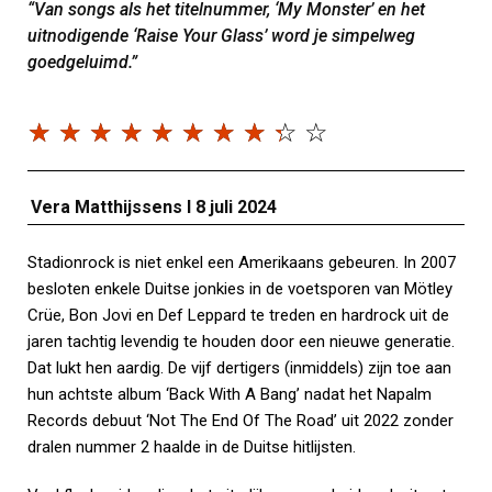
“Van songs als het titelnummer, ‘My Monster’ en het
uitnodigende ‘Raise Your Glass’ word je simpelweg
goedgeluimd.”
☆
☆
☆
☆
☆
☆
☆
☆
☆
☆
Vera Matthijssens I 8 juli 2024
Stadionrock is niet enkel een Amerikaans gebeuren. In 2007
besloten enkele Duitse jonkies in de voetsporen van Mötley
Crüe, Bon Jovi en Def Leppard te treden en hardrock uit de
jaren tachtig levendig te houden door een nieuwe generatie.
Dat lukt hen aardig. De vijf dertigers (inmiddels) zijn toe aan
hun achtste album ‘Back With A Bang’ nadat het Napalm
Records debuut ‘Not The End Of The Road’ uit 2022 zonder
dralen nummer 2 haalde in de Duitse hitlijsten.