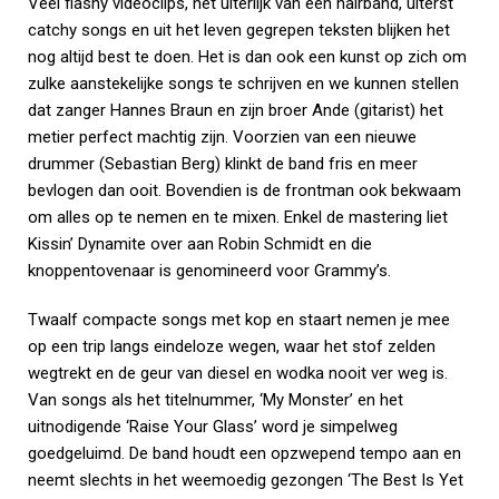
Veel flashy videoclips, het uiterlijk van een hairband, uiterst
catchy songs en uit het leven gegrepen teksten blijken het
nog altijd best te doen. Het is dan ook een kunst op zich om
zulke aanstekelijke songs te schrijven en we kunnen stellen
dat zanger Hannes Braun en zijn broer Ande (gitarist) het
metier perfect machtig zijn. Voorzien van een nieuwe
drummer (Sebastian Berg) klinkt de band fris en meer
bevlogen dan ooit. Bovendien is de frontman ook bekwaam
om alles op te nemen en te mixen. Enkel de mastering liet
Kissin’ Dynamite over aan Robin Schmidt en die
knoppentovenaar is genomineerd voor Grammy’s.
Twaalf compacte songs met kop en staart nemen je mee
op een trip langs eindeloze wegen, waar het stof zelden
wegtrekt en de geur van diesel en wodka nooit ver weg is.
Van songs als het titelnummer, ‘My Monster’ en het
uitnodigende ‘Raise Your Glass’ word je simpelweg
goedgeluimd. De band houdt een opzwepend tempo aan en
neemt slechts in het weemoedig gezongen ‘The Best Is Yet