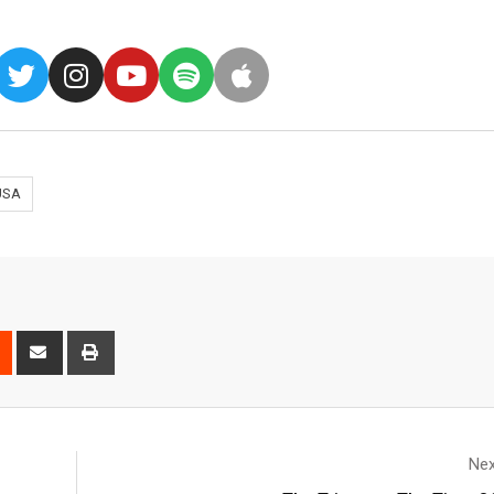
USA
Nex