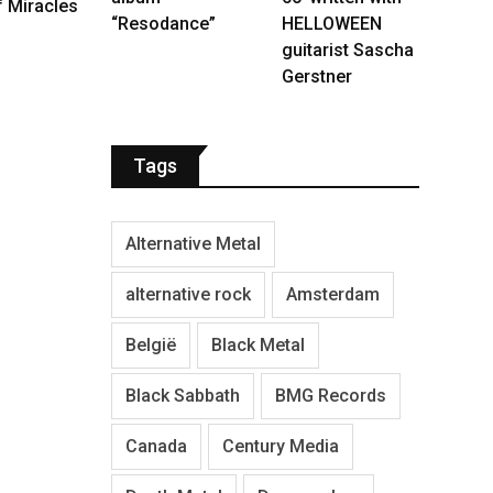
f Miracles
“Resodance”
HELLOWEEN
guitarist Sascha
Gerstner
Tags
Alternative Metal
alternative rock
Amsterdam
België
Black Metal
Black Sabbath
BMG Records
Canada
Century Media