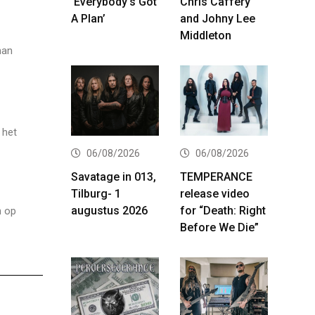
‘Everybody’s Got
Chris Caffery
A Plan’
and Johny Lee
Middleton
man
 het
06/08/2026
06/08/2026
Savatage in 013,
TEMPERANCE
Tilburg- 1
release video
augustus 2026
for “Death: Right
n op
Before We Die”