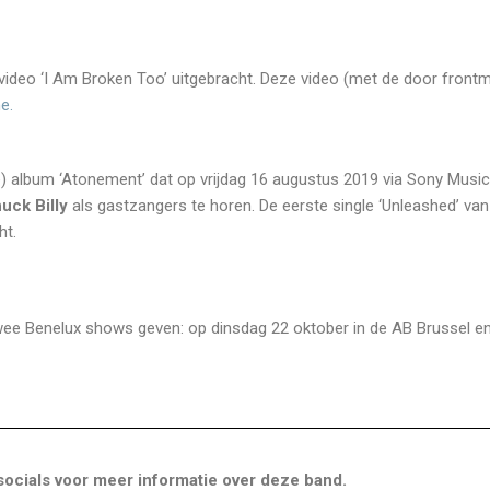
ic video ‘I Am Broken Too’ uitgebracht. Deze video (met de door front
ne.
e) album ‘Atonement’ dat op vrijdag 16 augustus 2019 via Sony Music
uck Billy
als gastzangers te horen. De eerste single ‘Unleashed’ van
ht.
 twee Benelux shows geven: op dinsdag 22 oktober in de AB Brussel e
ocials voor meer informatie over deze band.