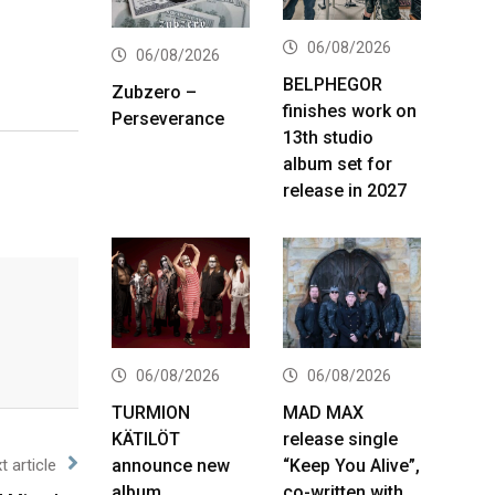
06/08/2026
06/08/2026
BELPHEGOR
Zubzero –
finishes work on
Perseverance
13th studio
album set for
release in 2027
06/08/2026
06/08/2026
TURMION
MAD MAX
KÄTILÖT
release single
announce new
“Keep You Alive”,
t article
album
co-written with