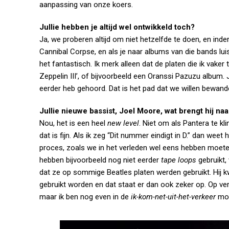
aanpassing van onze koers.
Jullie hebben je altijd wel ontwikkeld toch?
Ja, we proberen altijd om niet hetzelfde te doen, en ind
Cannibal Corpse, en als je naar albums van die bands luis
het fantastisch. Ik merk alleen dat de platen die ik vaker 
Zeppelin III’, of bijvoorbeeld een Oranssi Pazuzu album. J
eerder heb gehoord. Dat is het pad dat we willen bewand
Jullie nieuwe bassist, Joel Moore, wat brengt hij naa
Nou, het is een heel
new level
. Niet om als Pantera te kl
dat is fijn. Als ik zeg “Dit nummer eindigt in D.” dan weet
proces, zoals we in het verleden wel eens hebben moeten 
hebben bijvoorbeeld nog niet eerder
tape loops
gebruikt, 
dat ze op sommige Beatles platen werden gebruikt. Hij
gebruikt worden en dat staat er dan ook zeker op. Op versc
maar ik ben nog even in de
ik-kom-net-uit-het-verkeer
mo