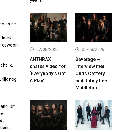
years
gen en ze
 In elk
aar gewoon
07/08/2026
06/08/2026
ANTHRAX
Savatage –
cht ik,
shares video for
interview met
‘Everybody’s Got
Chris Caffery
rlijk nog
A Plan’
and Johny Lee
’
Middleton
and. Dit
re,
 de
kleine