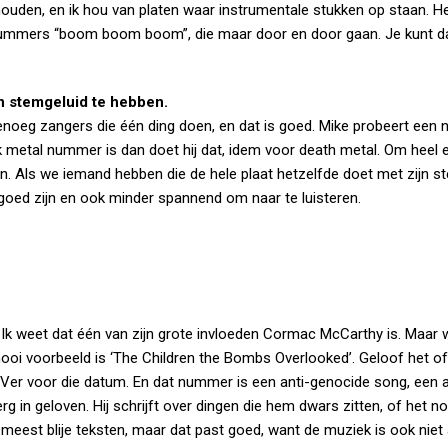
uden, en ik hou van platen waar instrumentale stukken op staan. He
ummers “boom boom boom”, die maar door en door gaan. Je kunt d
en stemgeluid te hebben.
 genoeg zangers die één ding doen, en dat is goed. Mike probeert ee
ck metal nummer is dan doet hij dat, idem voor death metal. Om heel ee
. Als we iemand hebben die de hele plaat hetzelfde doet met zijn s
goed zijn en ook minder spannend om naar te luisteren.
. Ik weet dat één van zijn grote invloeden Cormac McCarthy is. Maar 
n mooi voorbeeld is ‘The Children the Bombs Overlooked’. Geloof het of 
er voor die datum. En dat nummer is een anti-genocide song, een a
erg in geloven. Hij schrijft over dingen die hem dwars zitten, of het n
e meest blije teksten, maar dat past goed, want de muziek is ook niet a