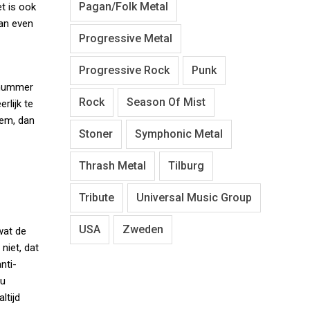
Pagan/Folk Metal
t is ook
an even
Progressive Metal
Progressive Rock
Punk
n nummer
Rock
Season Of Mist
rlijk te
tem, dan
Stoner
Symphonic Metal
Thrash Metal
Tilburg
Tribute
Universal Music Group
USA
Zweden
wat de
niet, dat
nti-
ou
ltijd