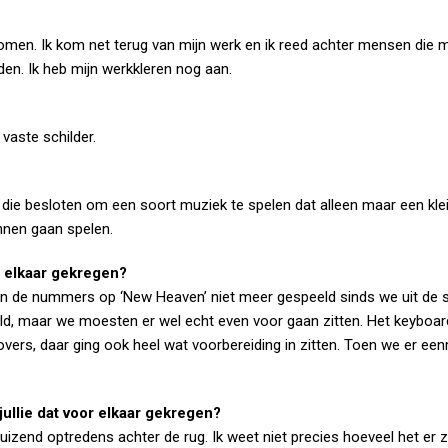
 komen. Ik kom net terug van mijn werk en ik reed achter mensen die 
den. Ik heb mijn werkkleren nog aan.
 vaste schilder.
 die besloten om een soort muziek te spelen dat alleen maar een kle
nnen gaan spelen.
r elkaar gekregen?
en de nummers op ‘New Heaven’ niet meer gespeeld sinds we uit de 
ld, maar we moesten er wel echt even voor gaan zitten. Het keyboar
overs, daar ging ook heel wat voorbereiding in zitten. Toen we er ee
ullie dat voor elkaar gekregen?
duizend optredens achter de rug. Ik weet niet precies hoeveel het er zi