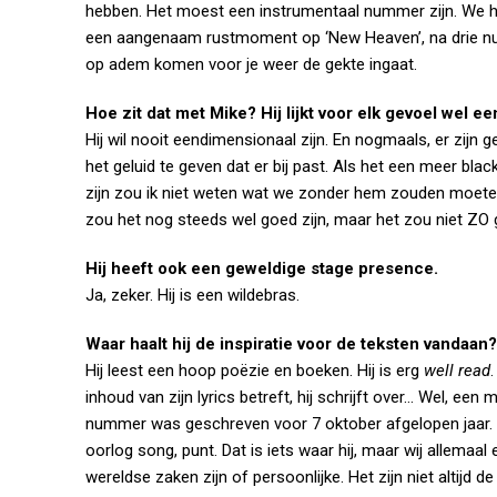
hebben. Het moest een instrumentaal nummer zijn. We ho
een aangenaam rustmoment op ‘New Heaven’, na drie n
op adem komen voor je weer de gekte ingaat.
Hoe zit dat met Mike? Hij lijkt voor elk gevoel wel e
Hij wil nooit eendimensionaal zijn. En nogmaals, er zijn
het geluid te geven dat er bij past. Als het een meer bla
zijn zou ik niet weten wat we zonder hem zouden moeten
zou het nog steeds wel goed zijn, maar het zou niet ZO 
Hij heeft ook een geweldige stage presence.
Ja, zeker. Hij is een wildebras.
Waar haalt hij de inspiratie voor de teksten vandaan?
Hij leest een hoop poëzie en boeken. Hij is erg
well read
inhoud van zijn lyrics betreft, hij schrijft over… Wel, ee
nummer was geschreven voor 7 oktober afgelopen jaar. V
oorlog song, punt. Dat is iets waar hij, maar wij allemaal 
wereldse zaken zijn of persoonlijke. Het zijn niet altijd d