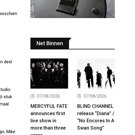
misschien
Net Binnen
in deel
studio
07/08/2026
07/08/2026
d-stuk
nmaal
MERCYFUL FATE
BLIND CHANNEL
announces first
release “Diana” /
live show in
“No Encores In A
more than three
Swan Song”
jn, Mike