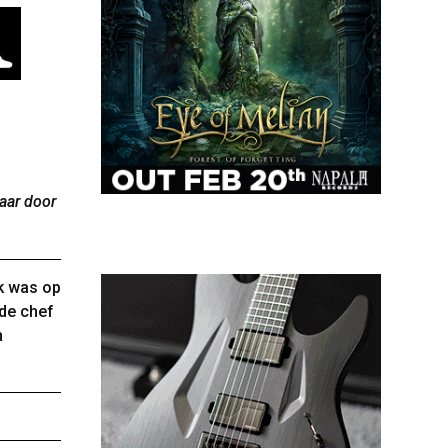
aar door
Ik was op
 de chef
n