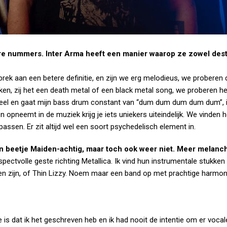
re nummers. Inter Arma heeft een manier waarop ze zowel dest
brek aan een betere definitie, en zijn we erg melodieus, we proberen 
n, zij het een death metal of een black metal song, we proberen he
trieel en gaat mijn bass drum constant van “dum dum dum dum dum”, 
 opneemt in de muziek krijg je iets uniekers uiteindelijk. We vinden 
passen. Er zit altijd wel een soort psychedelisch element in.
een beetje Maiden-achtig, maar toch ook weer niet. Meer melanch
tvolle geste richting Metallica. Ik vind hun instrumentale stukken a
en zijn, of Thin Lizzy. Noem maar een band op met prachtige harmo
 is dat ik het geschreven heb en ik had nooit de intentie om er vocale