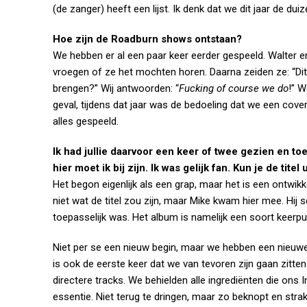
(de zanger) heeft een lijst. Ik denk dat we dit jaar de dui
Hoe zijn de Roadburn shows ontstaan?
We hebben er al een paar keer eerder gespeeld. Walter e
vroegen of ze het mochten horen. Daarna zeiden ze: “Dit i
brengen?” Wij antwoorden: “
Fucking of course we do
!” W
geval, tijdens dat jaar was de bedoeling dat we een cove
alles gespeeld.
Ik had jullie daarvoor een keer of twee gezien en to
hier moet ik bij zijn. Ik was gelijk fan. Kun je de titel
Het begon eigenlijk als een grap, maar het is een ontwik
niet wat de titel zou zijn, maar Mike kwam hier mee. Hij s
toepasselijk was. Het album is namelijk een soort keerpu
Niet per se een nieuw begin, maar we hebben een nieuwe 
is ook de eerste keer dat we van tevoren zijn gaan zitte
directere tracks. We behielden alle ingrediënten die on
essentie. Niet terug te dringen, maar zo beknopt en str