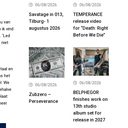
06/08/2026
06/08/2026
Savatage in 013,
TEMPERANCE
Tilburg- 1
release video
ou van
augustus 2026
for “Death: Right
 ik vind
Before We Die”
. ‘Led
 niet
taal en
ns het
l. We
06/08/2026
06/08/2026
behalve
BELPHEGOR
Zubzero –
laat
finishes work on
Perseverance
meer
13th studio
album set for
release in 2027