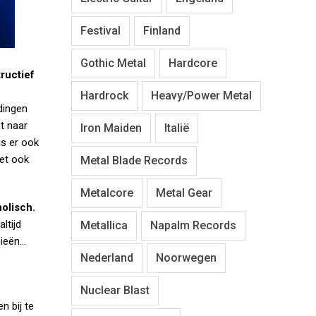
Festival
Finland
Gothic Metal
Hardcore
ructief
Hardrock
Heavy/Power Metal
dingen
t naar
Iron Maiden
Italië
is er ook
het ook
Metal Blade Records
Metalcore
Metal Gear
olisch.
ltijd
Metallica
Napalm Records
nieën…
Nederland
Noorwegen
Nuclear Blast
n bij te