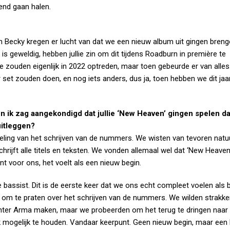
zend gaan halen.
n Becky kregen er lucht van dat we een nieuw album uit gingen bren
s geweldig, hebben jullie zin om dit tijdens Roadburn in première te
e zouden eigenlijk in 2022 optreden, maar toen gebeurde er van alles.
r set zouden doen, en nog iets anders, dus ja, toen hebben we dit j
en ik zag aangekondigd dat jullie ‘New Heaven’ gingen spelen da
 uitleggen?
keling van het schrijven van de nummers. We wisten van tevoren natuu
chrijft alle titels en teksten. We vonden allemaal wel dat ‘New Heaven
nt voor ons, het voelt als een nieuw begin.
bassist. Dit is de eerste keer dat we ons echt compleet voelen als b
n om te praten over het schrijven van de nummers. We wilden strakke
s Inter Arma maken, maar we probeerden om het terug te dringen naar
ak mogelijk te houden. Vandaar keerpunt. Geen nieuw begin, maar een 