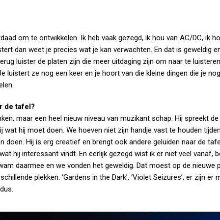
erdaad om te ontwikkelen. Ik heb vaak gezegd, ik hou van AC/DC, ik h
tert dan weet je precies wat je kan verwachten. En dat is geweldig en
terug luister de platen zijn die meer uitdaging zijn om naar te luisteren
e luistert ze nog een keer en je hoort van die kleine dingen die je nog
elen.
r de tafel?
inken, maar een heel nieuw niveau van muzikant schap. Hij spreekt de 
 hij wat hij moet doen. We hoeven niet zijn handje vast te houden tijde
doen. Hij is erg creatief en brengt ook andere geluiden naar de tafe
wat hij interessant vindt. En eerlijk gezegd wist ik er niet veel vanaf, 
 kwam daarmee en we vonden het geweldig. Dat moest op de nieuwe p
hillende plekken. ‘Gardens in the Dark’, ‘Violet Seizures’, er zijn er 
dus.