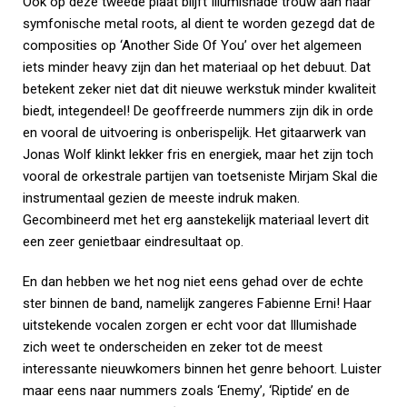
Ook op deze tweede plaat blijft Illumishade trouw aan haar
symfonische metal roots, al dient te worden gezegd dat de
composities op ‘Another Side Of You’ over het algemeen
iets minder heavy zijn dan het materiaal op het debuut. Dat
betekent zeker niet dat dit nieuwe werkstuk minder kwaliteit
biedt, integendeel! De geoffreerde nummers zijn dik in orde
en vooral de uitvoering is onberispelijk. Het gitaarwerk van
Jonas Wolf klinkt lekker fris en energiek, maar het zijn toch
vooral de orkestrale partijen van toetseniste Mirjam Skal die
instrumentaal gezien de meeste indruk maken.
Gecombineerd met het erg aanstekelijk materiaal levert dit
een zeer genietbaar eindresultaat op.
En dan hebben we het nog niet eens gehad over de echte
ster binnen de band, namelijk zangeres Fabienne Erni! Haar
uitstekende vocalen zorgen er echt voor dat Illumishade
zich weet te onderscheiden en zeker tot de meest
interessante nieuwkomers binnen het genre behoort. Luister
maar eens naar nummers zoals ‘Enemy’, ‘Riptide’ en de