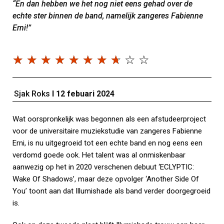
“En dan hebben we het nog niet eens gehad over de
echte ster binnen de band, namelijk zangeres Fabienne
Erni!
”
☆
☆
☆
☆
☆
☆
☆
☆
☆
☆
Sjak Roks
I
12 febuari 2024
Wat oorspronkelijk was begonnen als een afstudeerproject
voor de universitaire muziekstudie van zangeres Fabienne
Erni, is nu uitgegroeid tot een echte band en nog eens een
verdomd goede ook. Het talent was al onmiskenbaar
aanwezig op het in 2020 verschenen debuut ‘ECLYPTIC:
Wake Of Shadows’, maar deze opvolger ‘Another Side Of
You’ toont aan dat Illumishade als band verder doorgegroeid
is.