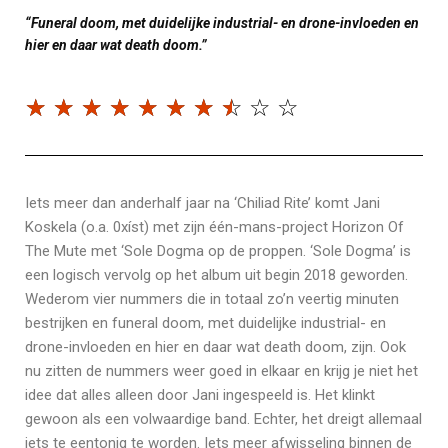
“Funeral doom, met duidelijke industrial- en drone-invloeden en
hier en daar wat death doom.”
☆
☆
☆
☆
☆
☆
☆
☆
☆
☆
Iets meer dan anderhalf jaar na ‘Chiliad Rite’ komt Jani
Koskela (o.a. 0xíst) met zijn één-mans-project Horizon Of
The Mute met ‘Sole Dogma op de proppen. ‘Sole Dogma’ is
een logisch vervolg op het album uit begin 2018 geworden.
Wederom vier nummers die in totaal zo’n veertig minuten
bestrijken en funeral doom, met duidelijke industrial- en
drone-invloeden en hier en daar wat death doom, zijn. Ook
nu zitten de nummers weer goed in elkaar en krijg je niet het
idee dat alles alleen door Jani ingespeeld is. Het klinkt
gewoon als een volwaardige band. Echter, het dreigt allemaal
iets te eentonig te worden. Iets meer afwisseling binnen de