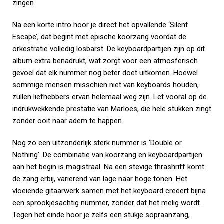
zingen.
Na een korte intro hoor je direct het opvallende ‘Silent
Escape’, dat begint met epische koorzang voordat de
orkestratie volledig losbarst. De keyboardpartijen zijn op dit
album extra benadrukt, wat zorgt voor een atmosferisch
gevoel dat elk nummer nog beter doet uitkomen. Hoewel
sommige mensen misschien niet van keyboards houden,
zullen liefhebbers ervan helemaal weg zijn. Let vooral op de
indrukwekkende prestatie van Marloes, die hele stukken zingt
zonder ooit naar adem te happen.
Nog zo een uitzonderlijk sterk nummer is ‘Double or
Nothing’. De combinatie van koorzang en keyboardpartijen
aan het begin is magistraal. Na een stevige thrashriff komt
de zang erbij, variërend van lage naar hoge tonen. Het
vloeiende gitaarwerk samen met het keyboard creëert bijna
een sprookjesachtig nummer, zonder dat het melig wordt.
Tegen het einde hoor je zelfs een stukje sopraanzang,