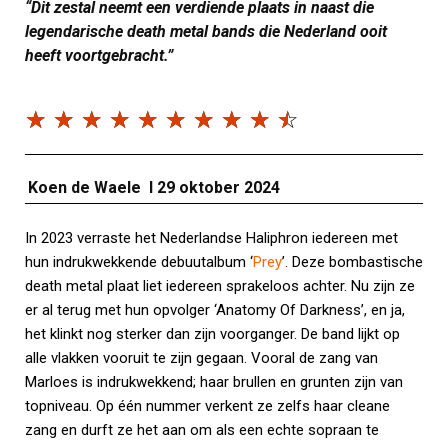
“Dit zestal neemt een verdiende plaats in naast die
legendarische death metal bands die Nederland ooit
heeft voortgebracht.”
☆
☆
☆
☆
☆
☆
☆
☆
☆
☆
Koen de Waele I 29 oktober 2024
In 2023 verraste het Nederlandse Haliphron iedereen met
hun indrukwekkende debuutalbum ‘
Prey
’. Deze bombastische
death metal plaat liet iedereen sprakeloos achter. Nu zijn ze
er al terug met hun opvolger ‘Anatomy Of Darkness’, en ja,
het klinkt nog sterker dan zijn voorganger. De band lijkt op
alle vlakken vooruit te zijn gegaan. Vooral de zang van
Marloes is indrukwekkend; haar brullen en grunten zijn van
topniveau. Op één nummer verkent ze zelfs haar cleane
zang en durft ze het aan om als een echte sopraan te