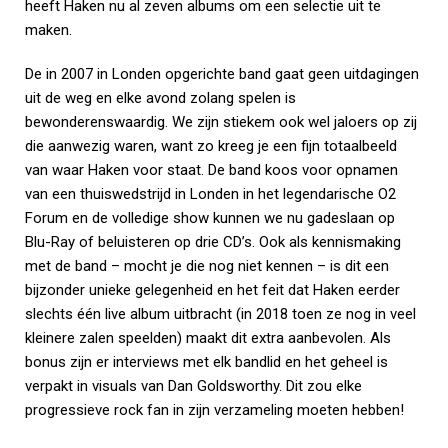
heeft Haken nu al zeven albums om een selectie uit te
maken.
De in 2007 in Londen opgerichte band gaat geen uitdagingen
uit de weg en elke avond zolang spelen is
bewonderenswaardig. We zijn stiekem ook wel jaloers op zij
die aanwezig waren, want zo kreeg je een fijn totaalbeeld
van waar Haken voor staat. De band koos voor opnamen
van een thuiswedstrijd in Londen in het legendarische O2
Forum en de volledige show kunnen we nu gadeslaan op
Blu-Ray of beluisteren op drie CD’s. Ook als kennismaking
met de band – mocht je die nog niet kennen – is dit een
bijzonder unieke gelegenheid en het feit dat Haken eerder
slechts één live album uitbracht (in 2018 toen ze nog in veel
kleinere zalen speelden) maakt dit extra aanbevolen. Als
bonus zijn er interviews met elk bandlid en het geheel is
verpakt in visuals van Dan Goldsworthy. Dit zou elke
progressieve rock fan in zijn verzameling moeten hebben!