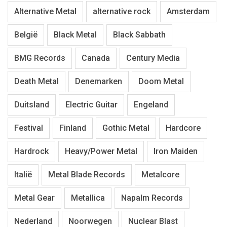
Alternative Metal
alternative rock
Amsterdam
België
Black Metal
Black Sabbath
BMG Records
Canada
Century Media
Death Metal
Denemarken
Doom Metal
Duitsland
Electric Guitar
Engeland
Festival
Finland
Gothic Metal
Hardcore
Hardrock
Heavy/Power Metal
Iron Maiden
Italië
Metal Blade Records
Metalcore
Metal Gear
Metallica
Napalm Records
Nederland
Noorwegen
Nuclear Blast