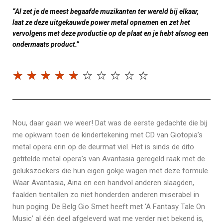
“Al zet je de meest begaafde muzikanten ter wereld bij elkaar,
laat ze deze uitgekauwde power metal opnemen en zet het
vervolgens met deze productie op de plaat en je hebt alsnog een
ondermaats product.”
☆
☆
☆
☆
☆
☆
☆
☆
☆
☆
Nou, daar gaan we weer! Dat was de eerste gedachte die bij
me opkwam toen de kindertekening met CD van Giotopia’s
metal opera erin op de deurmat viel. Het is sinds de dito
getitelde metal opera’s van Avantasia geregeld raak met de
gelukszoekers die hun eigen gokje wagen met deze formule.
Waar Avantasia, Aina en een handvol anderen slaagden,
faalden tientallen zo niet honderden anderen miserabel in
hun poging. De Belg Gio Smet heeft met ‘A Fantasy Tale On
Music’ al één deel afgeleverd wat me verder niet bekend is,