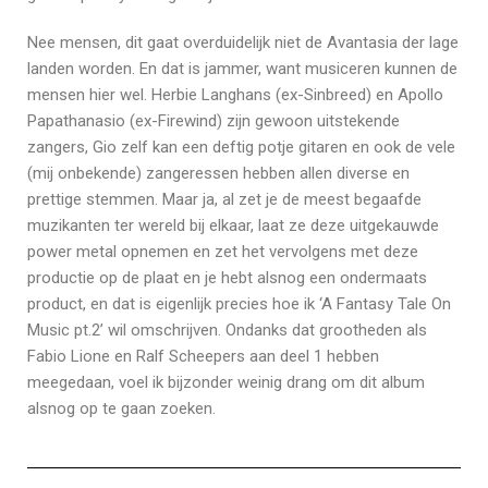
Nee mensen, dit gaat overduidelijk niet de Avantasia der lage
landen worden. En dat is jammer, want musiceren kunnen de
mensen hier wel. Herbie Langhans (ex-Sinbreed) en Apollo
Papathanasio (ex-Firewind) zijn gewoon uitstekende
zangers, Gio zelf kan een deftig potje gitaren en ook de vele
(mij onbekende) zangeressen hebben allen diverse en
prettige stemmen. Maar ja, al zet je de meest begaafde
muzikanten ter wereld bij elkaar, laat ze deze uitgekauwde
power metal opnemen en zet het vervolgens met deze
productie op de plaat en je hebt alsnog een ondermaats
product, en dat is eigenlijk precies hoe ik ‘A Fantasy Tale On
Music pt.2’ wil omschrijven. Ondanks dat grootheden als
Fabio Lione en Ralf Scheepers aan deel 1 hebben
meegedaan, voel ik bijzonder weinig drang om dit album
alsnog op te gaan zoeken.