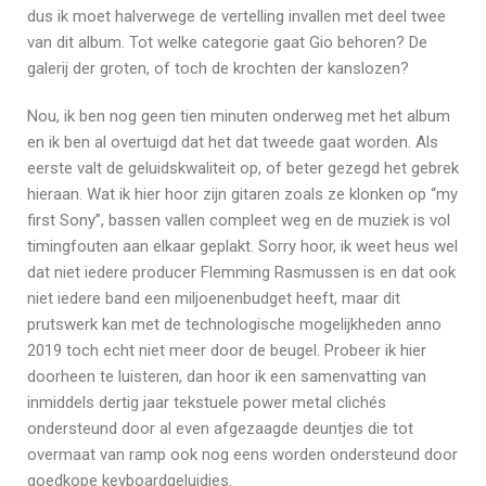
dus ik moet halverwege de vertelling invallen met deel twee
van dit album. Tot welke categorie gaat Gio behoren? De
galerij der groten, of toch de krochten der kanslozen?
Nou, ik ben nog geen tien minuten onderweg met het album
en ik ben al overtuigd dat het dat tweede gaat worden. Als
eerste valt de geluidskwaliteit op, of beter gezegd het gebrek
hieraan. Wat ik hier hoor zijn gitaren zoals ze klonken op “my
first Sony”, bassen vallen compleet weg en de muziek is vol
timingfouten aan elkaar geplakt. Sorry hoor, ik weet heus wel
dat niet iedere producer Flemming Rasmussen is en dat ook
niet iedere band een miljoenenbudget heeft, maar dit
prutswerk kan met de technologische mogelijkheden anno
2019 toch echt niet meer door de beugel. Probeer ik hier
doorheen te luisteren, dan hoor ik een samenvatting van
inmiddels dertig jaar tekstuele power metal clichés
ondersteund door al even afgezaagde deuntjes die tot
overmaat van ramp ook nog eens worden ondersteund door
goedkope keyboardgeluidjes.