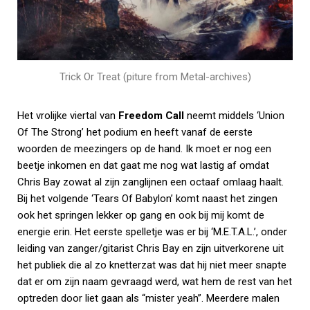
Trick Or Treat (piture from Metal-archives)
Het vrolijke viertal van
Freedom Call
neemt middels ‘Union
Of The Strong’ het podium en heeft vanaf de eerste
woorden de meezingers op de hand. Ik moet er nog een
beetje inkomen en dat gaat me nog wat lastig af omdat
Chris Bay zowat al zijn zanglijnen een octaaf omlaag haalt.
Bij het volgende ‘Tears Of Babylon’ komt naast het zingen
ook het springen lekker op gang en ook bij mij komt de
energie erin. Het eerste spelletje was er bij ‘M.E.T.A.L.’, onder
leiding van zanger/gitarist Chris Bay en zijn uitverkorene uit
het publiek die al zo knetterzat was dat hij niet meer snapte
dat er om zijn naam gevraagd werd, wat hem de rest van het
optreden door liet gaan als “mister yeah”. Meerdere malen