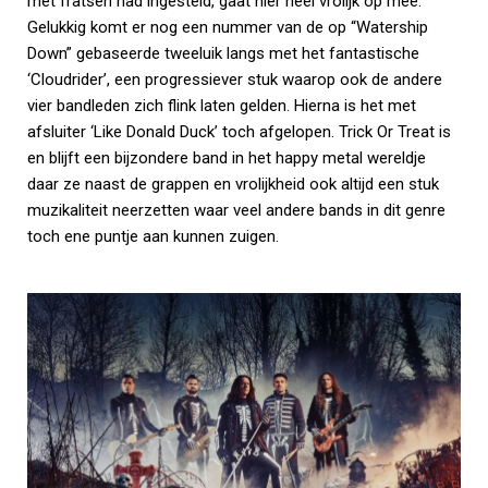
met fratsen had ingesteld, gaat hier heel vrolijk op mee.
Gelukkig komt er nog een nummer van de op “Watership
Down” gebaseerde tweeluik langs met het fantastische
‘Cloudrider’, een progressiever stuk waarop ook de andere
vier bandleden zich flink laten gelden. Hierna is het met
afsluiter ‘Like Donald Duck’ toch afgelopen. Trick Or Treat is
en blijft een bijzondere band in het happy metal wereldje
daar ze naast de grappen en vrolijkheid ook altijd een stuk
muzikaliteit neerzetten waar veel andere bands in dit genre
toch ene puntje aan kunnen zuigen.