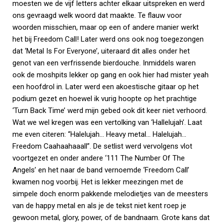
moesten we de vijf letters achter elkaar uitspreken en werd
ons gevraagd welk woord dat maakte. Te flauw voor
woorden misschien, maar op een of andere manier werkt
het bij Freedom Call! Later werd ons ook nog toegezongen
dat ‘Metal Is For Everyone’, uiteraard dit alles onder het
genot van een verfrissende bierdouche. Inmiddels waren
ook de moshpits lekker op gang en ook hier had mister yeah
een hoofdrol in. Later werd een akoestische gitaar op het
podium gezet en hoewel ik vurig hoopte op het prachtige
‘Turn Back Time’ werd mijn gebed ook dit keer niet verhoord.
Wat we wel kregen was een vertolking van ‘Hallelujah’. Laat
me even citeren: “Halelujah… Heavy metal… Halelujah…
Freedom Caahaahaaall”. De setlist werd vervolgens vlot
voortgezet en onder andere ‘111 The Number Of The
Angels’ en het naar de band vernoemde ‘Freedom Call’
kwamen nog voorbij. Het is lekker meezingen met de
simpele doch enorm pakkende melodietjes van de meesters
van de happy metal en als je de tekst niet kent roep je
gewoon metal, glory, power, of de bandnaam. Grote kans dat