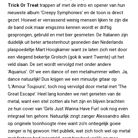
Trick Or Treat
trappen af met de intro en opener van hun
nieuwste album ‘Creepy Symphonies’ en de toon is direct
gezet. Hoewel er verrassend weinig mensen lijken te zijn die
de band ook maar enigszins kennen wordt er driftig
gesprongen, gebruld en met bier gesmeten. De Italianen zijn
duidelijk uit beter artiestenhout gesneden dan Nederlands
plaspoedeltje Mart Hoogkamer want ze laten zich niet door
een vliegend bekertje Grolsch (gok ik want Twente) uit het
veld slaan. De set wordt vervolgd met onder andere
‘Aquarius’. Of we een dance of een metalnummer willen. Ja,
dance natuurlijk! Dus krijgen we een minuutje gitaar op
‘L’Amour Toujours’, toch nog vervolgd door metal met ‘The
Great Escape’. Heel lang konden we niet genieten van de
metal, want een stel zotten als het zijn en blijven brachten
ze hun cover van ‘Girls Just Wanna Have Fun’ ook nog even
integraal ten gehore. Natuurlijk zingt zanger Alessandro alles
op originele toonhoogte mee want zo’n ontiegelijk goeie
zanger is hij gewoon. Het publiek, wat zich toch wel op metal