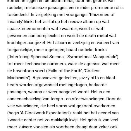
komen te liggen en de death metal, door het gebruik van
rustieke, melodieuze passages, een minder prominente rol is
toebedeeld. In vergelijking met voorganger ‘Rhizomes of
Insanity’ klinkt het viertal op het nieuwe album op wat
spaarzamemomenten wat zwaarder, wordt er wat
gewonnen aan complexiteit en wordt de death metal wat
krachtiger aangezet. Het album is veelzijdig en varieert van
toegankelijke, meer ingetogen, haast rustieke tracks
(‘Interfering Spherical Scenes’, ‘Symmetrical Masquerade’)
tot meer technische nummers, waar de agressie wat meer
de boventoon voert (‘Falls of the Earth’, ‘Godless
Machinists’). Agressievere gedeeltes, jazzy riffs en blast-
beats worden afgewisseld met ingetogen, bedaarde
passages, waarna er weer aangezet wordt. Het is een
aaneenschakeling van tempo- en sfeerwisselingen. Door de
vele wisselingen, die heel soms wat gezocht overkomen
(begin ‘A Clockwork Expectation’), raakt het het gevoel van
zwaarte echter net zo makkelijk kwijt. Het gebruik van veel
meer zuivere vocalen als voorheen draagt daar zeker ook