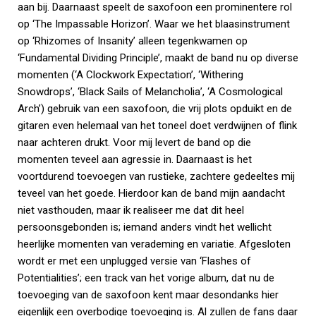
aan bij. Daarnaast speelt de saxofoon een prominentere rol
op ‘The Impassable Horizon’. Waar we het blaasinstrument
op ‘Rhizomes of Insanity’ alleen tegenkwamen op
‘Fundamental Dividing Principle’, maakt de band nu op diverse
momenten (‘A Clockwork Expectation’, ‘Withering
Snowdrops’, ‘Black Sails of Melancholia’, ‘A Cosmological
Arch’) gebruik van een saxofoon, die vrij plots opduikt en de
gitaren even helemaal van het toneel doet verdwijnen of flink
naar achteren drukt. Voor mij levert de band op die
momenten teveel aan agressie in. Daarnaast is het
voortdurend toevoegen van rustieke, zachtere gedeeltes mij
teveel van het goede. Hierdoor kan de band mijn aandacht
niet vasthouden, maar ik realiseer me dat dit heel
persoonsgebonden is; iemand anders vindt het wellicht
heerlijke momenten van verademing en variatie. Afgesloten
wordt er met een unplugged versie van ‘Flashes of
Potentialities’; een track van het vorige album, dat nu de
toevoeging van de saxofoon kent maar desondanks hier
eigenlijk een overbodige toevoeging is. Al zullen de fans daar