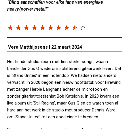
“Blind aanschaffen voor elke fans van energieke
heavy/power metal!”
☆
☆
☆
☆
☆
☆
☆
☆
☆
☆
Vera Matthijssens I 22 maart 2024
Het tiende studioalbum met tien sterke songs, waarin
bandleider Gus G wederom schitterend gitaarwerk levert. Dat
is ‘Stand United’ in een notendop. We hadden niets anders
verwacht. In 2020 begon een nieuw hoofdstuk voor Firewind:
met zanger Herbie Langhans achter de microfoon en
zonder gitarist/toetsenist Bob Katsionis. In 2023 kwam een
live album uit ‘Still Raging’, maar Gus G en co waren toen al
hard aan het werk in de studio met producer Dennis Ward
om ‘Stand United’ tot een goed einde te brengen.