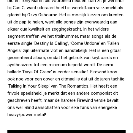
Dio en Tony Martin als voorbeeld hebben. Dan zit je wel snor
bij Gus G, want uiteraard heeft ie wereldfaam verzameld als
gitarist bij Ozzy Osbourne. Het is moeilijk kiezen om krenten
uit de pap te halen, want alle songs zijn evenwaardig aan
elkaar qua kwaliteit en zeggingskracht. In het wildere
segment treffen we het titelnummer, maar songs als de
eerste single ‘Destiny Is Calling’, ‘Come Undone’ en ‘Fallen
Angels’ zijn uitermate vlot en aanstekelijk. Het is een gitaar
georiënteerd album, omdat het gebruik van keyboards en
synthesizers tot een minimum beperkt wordt. De semi-
ballade ‘Days Of Grace’ is eerder sensitief. Firewind koos
ook nog voor een cover en ditmaal is dat uit de jaren tachtig
‘Talking In Your Sleep’ van The Romantics. Het heeft een
frivole speelsheid, je merkt dat een andere componist dit
geschreven heeft, maar de hardere Firewind versie bevalt
ons wel. Blind aanschaffen voor elke fans van energieke
heavy/power metal!