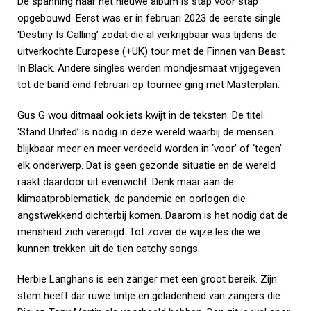
De spanning naar het nieuwe album is stap voor stap
opgebouwd. Eerst was er in februari 2023 de eerste single
‘Destiny Is Calling’ zodat die al verkrijgbaar was tijdens de
uitverkochte Europese (+UK) tour met de Finnen van Beast
In Black. Andere singles werden mondjesmaat vrijgegeven
tot de band eind februari op tournee ging met Masterplan.
Gus G wou ditmaal ook iets kwijt in de teksten. De titel
‘Stand United’ is nodig in deze wereld waarbij de mensen
blijkbaar meer en meer verdeeld worden in ‘voor’ of ‘tegen’
elk onderwerp. Dat is geen gezonde situatie en de wereld
raakt daardoor uit evenwicht. Denk maar aan de
klimaatproblematiek, de pandemie en oorlogen die
angstwekkend dichterbij komen. Daarom is het nodig dat de
mensheid zich verenigd. Tot zover de wijze les die we
kunnen trekken uit de tien catchy songs.
Herbie Langhans is een zanger met een groot bereik. Zijn
stem heeft dar ruwe tintje en geladenheid van zangers die