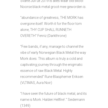
Svarte Juv uit 2019 is alles waar old skool
Noorse black metal groot mee geworden is.
“abundance of greatness, THE MORK has
overgone itself. Worth it for the floor tom
alone, THY CUP SHALL RUNNETH
OVERETH” Fenriz (Darkthrone)
“Few bands, if any, manage to channel the
vibe of early Norwegian Black Metal the way
Mork does. This album is truly a cold and
captivating journey through the enigmatic
essence of raw Black Metal. Highly
recommended” Rune Blasphemer Eriksen
(VLTIMAS, Aura Noir)
“I have seen the future of black metal, and its
name is Mork. Halden Hellfire!..” Seidemann
(1349)