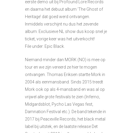
eerste demo uit bij Profound Lore Records
en daarna het debuut album ‘The Ghost of
Heritage’ dat goed werd ontvangen.
Inmiddels verschijnt nu dus het zevende
album. Exclusieve NL show dus koop snel je
ticket, vorige keer was het uitverkocht!
File under: Epic Black.
Niemand minder dan MORK (NO) is mee op
tour en we zijn vereerd ze hier te mogen
ontvangen. Thomas Eriksen startte Mork in
2004 als eenmansband. Sinds 2015 treedt
Mork ook op als 4-mansband en was al op
vrijwel alle grote festivals te zien (Inferno,
Midgardsblot, Pycho Las Vegas fest,
Damnation Festival etc.). De band tekende in
2017 bij Peaceville Records, het black metal
label bij uitstek, en de laatste release Det