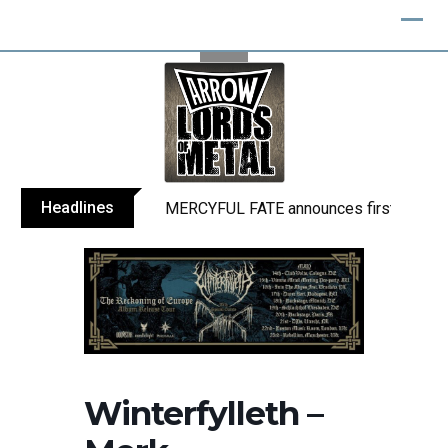
Skip
to
content
Headlines
MERCYFUL FATE announces first live sho
Winterfylleth –