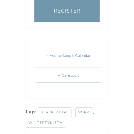
REGISTER
+ Add to Google Calendar
+ iCal export
Tags:
,
,
BLACK METAL
MORK
WINTERFYLLETH