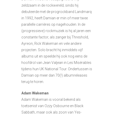
zeldzaam in de rockwereld; sinds hij
debuteerde met de progrockband Landmarq
in 1992, heeft Damian er min of meer twee
parallelle carrières op nagehouden. In de
(progressieve) rockmuziek is hij al jaren een
constante factor; als zanger bij Threshold,
Ayreon, Rick Wakeman en vele andere
projecten. Solo bracht hij inmiddels vijf
albums uit en speelde hij ook nog eens de
hoofdrol van Jean Valjean in Les Misérables
tijdens hun UK National Tour. Ondertussen is
Damian op meer dan 70(!) albumreleases
terug te horen.
Adam Wakeman
Adam Wakeman is vooral bekend als
toetsenist van Ozzy Osbourne en Black
Sabbath, maar ook als zoon van Yes-