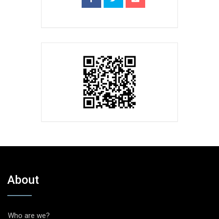
About
Who are we?