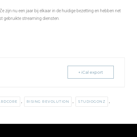
zijn nu een jaar bij elkaar in de huidige bezetting en hebben net
st gebruikte streaming diensten.
+ iCal export
,
,
,
ARDCORE
RISING REVOLUTION
STUDIOGONZ