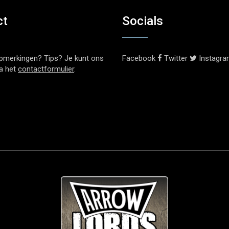
ct
Socials
pmerkingen? Tips? Je kunt ons
Facebook
Twitter
Instagr
ia het
contactformulier
.