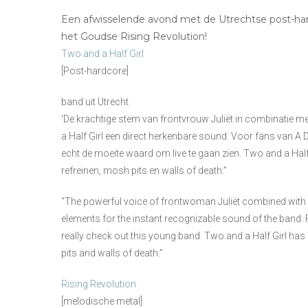
Een afwisselende avond met de Utrechtse post-har
het Goudse Rising Revolution!
Two and a Half Girl
[Post-hardcore]
band uit Utrecht
‘De krachtige stem van frontvrouw Juliët in combinatie m
a Half Girl een direct herkenbare sound. Voor fans van A
echt de moeite waard om live te gaan zien. Two and a Half
refreinen, mosh pits en walls of death.”
“The powerful voice of frontwoman Juliët combined with a
elements for the instant recognizable sound of the band
really check out this young band. Two and a Half Girl ha
pits and walls of death.”
Rising Revolution
[melodische metal]