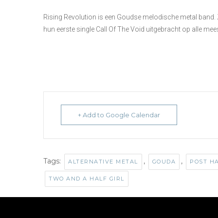
Rising Revolution is een Goudse melodische metal band. Ze 
hun eerste single Call Of The Void uitgebracht op alle mee
+ Add to Google Calendar
Tags:
,
,
ALTERNATIVE METAL
GOUDA
POST H
TWO AND A HALF GIRL