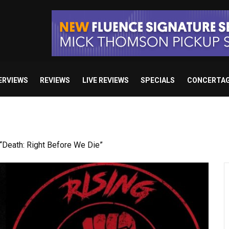
ERVIEWS
REVIEWS
LIVE REVIEWS
SPECIALS
CONCERTA
 studio album set for release in 2027