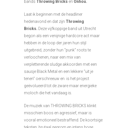
bands
Throwing Bricks
en
Onhou.
Laat ik beginnen met de headliner
hedenavond en dat zijn
Throwing
Bricks.
Deze vijfkoppige band uit Utrecht
begon als een venijnige hardcore act maar
hebben in de loop der jaren hun stijl
uitgebreid, zonder hun “punk” roots te
verloochenen, naar een mix van
verpletterende sludge akkoorden met een
sausje Black Metal en een lekkere “uit je
tenen” oerschreeuw en is het project
geëvolueerd tot de zware maar energieke
moloch die het vandaag is.
De muziek van THROWING BRICKS klinkt
misschien boos en agressief, maar is
vooral emotioneel bestraffend. De koortsige
teksten, brutaal gegrom en intens hoge