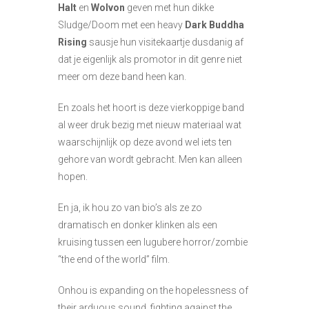
Halt
en
Wolvon
geven met hun dikke
Sludge/Doom met een heavy
Dark Buddha
Rising
sausje hun visitekaartje dusdanig af
dat je eigenlijk als promotor in dit genre niet
meer om deze band heen kan.
En zoals het hoort is deze vierkoppige band
al weer druk bezig met nieuw materiaal wat
waarschijnlijk op deze avond wel iets ten
gehore van wordt gebracht. Men kan alleen
hopen.
En ja, ik hou zo van bio’s als ze zo
dramatisch en donker klinken als een
kruising tussen een lugubere horror/zombie
“the end of the world” film.
Onhou is expanding on the hopelessness of
their arduous sound, fighting against the