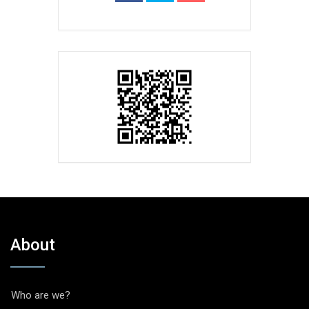
About
Who are we?