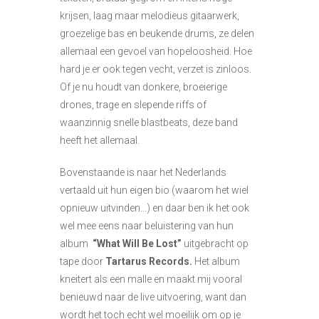
krijsen, laag maar melodieus gitaarwerk,
groezelige bas en beukende drums, ze delen
allemaal een gevoel van hopeloosheid. Hoe
hard je er ook tegen vecht, verzet is zinloos.
Of je nu houdt van donkere, broeierige
drones, trage en slepende riffs of
waanzinnig snelle blastbeats, deze band
heeft het allemaal.
Bovenstaande is naar het Nederlands
vertaald uit hun eigen bio (waarom het wiel
opnieuw uitvinden…) en daar ben ik het ook
wel mee eens naar beluistering van hun
album
“What Will Be Lost”
uitgebracht op
tape door
Tartarus Records.
Het album
kneitert als een malle en maakt mij vooral
benieuwd naar de live uitvoering, want dan
wordt het toch echt wel moeilijk om op je