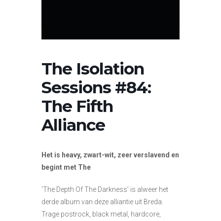
The Isolation
Sessions #84:
The Fifth
Alliance
Het is heavy, zwart-wit, zeer verslavend en
begint met The
‘The Depth Of The Darkness’ is alweer het
derde album van deze alliantie uit Breda.
Trage postrock, black metal, hardcore,